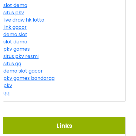
slot demo
situs pkv
live draw hk lotto
link gacor
demo slot
slot demo
pkv games
situs pkv resmi
situs qq
demo slot gacor
pkv games bandarqq
pkv
qq
Links