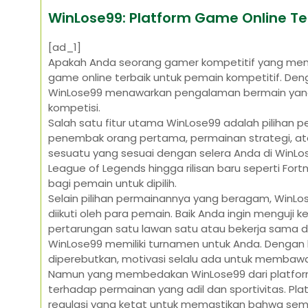
WinLose99: Platform Game Online Te
[ad_1]
Apakah Anda seorang gamer kompetitif yang menc
game online terbaik untuk pemain kompetitif. De
WinLose99 menawarkan pengalaman bermain yang 
kompetisi.
Salah satu fitur utama WinLose99 adalah piliha
penembak orang pertama, permainan strategi, at
sesuatu yang sesuai dengan selera Anda di WinLose9
League of Legends hingga rilisan baru seperti Fort
bagi pemain untuk dipilih.
Selain pilihan permainannya yang beragam, WinL
diikuti oleh para pemain. Baik Anda ingin menguj
pertarungan satu lawan satu atau bekerja sama 
WinLose99 memiliki turnamen untuk Anda. Dengan h
diperebutkan, motivasi selalu ada untuk membaw
Namun yang membedakan WinLose99 dari platform
terhadap permainan yang adil dan sportivitas. Pl
regulasi yang ketat untuk memastikan bahwa se