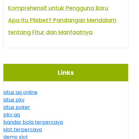
Komprehensif untuk Pengguna Baru
Apa itu Plisbet? Pandangan Mendalam
tentang Fitur dan Manfaatnya
Links
situs qq online
situs pkv
situs poker
pkv qq
bandar bola terpercaya
slot terpercaya
demo slot