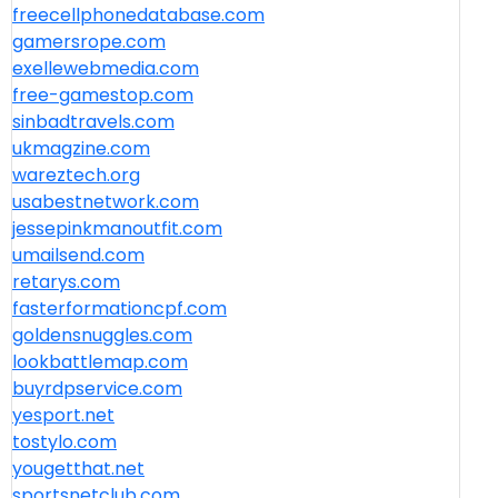
freecellphonedatabase.com
gamersrope.com
exellewebmedia.com
free-gamestop.com
sinbadtravels.com
ukmagzine.com
wareztech.org
usabestnetwork.com
jessepinkmanoutfit.com
umailsend.com
retarys.com
fasterformationcpf.com
goldensnuggles.com
lookbattlemap.com
buyrdpservice.com
yesport.net
tostylo.com
yougetthat.net
sportsnetclub.com