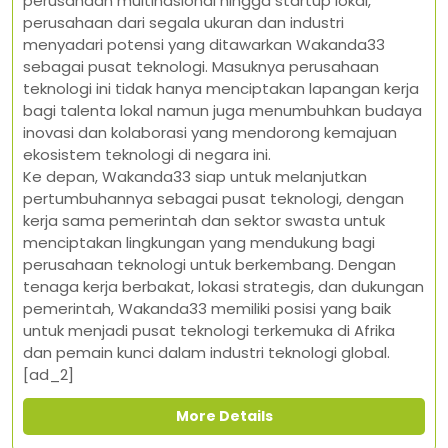
perusahaan multinasional hingga startup lokal,
perusahaan dari segala ukuran dan industri
menyadari potensi yang ditawarkan Wakanda33
sebagai pusat teknologi. Masuknya perusahaan
teknologi ini tidak hanya menciptakan lapangan kerja
bagi talenta lokal namun juga menumbuhkan budaya
inovasi dan kolaborasi yang mendorong kemajuan
ekosistem teknologi di negara ini.
Ke depan, Wakanda33 siap untuk melanjutkan
pertumbuhannya sebagai pusat teknologi, dengan
kerja sama pemerintah dan sektor swasta untuk
menciptakan lingkungan yang mendukung bagi
perusahaan teknologi untuk berkembang. Dengan
tenaga kerja berbakat, lokasi strategis, dan dukungan
pemerintah, Wakanda33 memiliki posisi yang baik
untuk menjadi pusat teknologi terkemuka di Afrika
dan pemain kunci dalam industri teknologi global.
[ad_2]
More Details