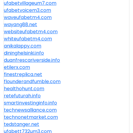
ufabetvillageum7.com
ufabetvoicem3.com
waveufabetm4.com
wayang88.net
websiteufabetm4.com
whiteufabetm4.com
anikalappy.com
dininghelsinki.info
duanfrescariverside.info
etilerx.com
finestreplica.net
flounderandfumble.com
healthohunt.com
retefuturah.info
smartinvestinginfo.info
technewsalliance.com
technonetmarket.com
tedstanger.net
ufabett732um3.com