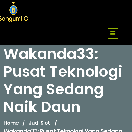
Skip
to
content
Dapatkan maxwin besar hari ini dengan slot gacor 
tinggi tanpa risiko rugi. Slot ini memberikan h
Wakanda33:
Pusat Teknologi
Yang Sedang
Naik Daun
Home
/
Judi Slot
/
Wakanda33: Pusat Teknologi Yang Sedang