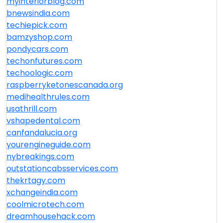
myinteriorblog.com
bnewsindia.com
techiepick.com
bamzyshop.com
pondycars.com
techonfutures.com
techoologic.com
raspberryketonescanada.org
medihealthrules.com
usathrill.com
vshapedental.com
canfandalucia.org
yourengineguide.com
nybreakings.com
outstationcabsservices.com
thekrtagy.com
xchangeindia.com
coolmicrotech.com
dreamhousehack.com