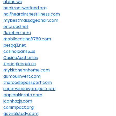
atdhe.ws
heckrodtwetland.org
halfheardinthestillness.com
mybestmassagechair.com
ericreed.net
fluxetine.com
mobilecasino8760.com
betqq3.net
casinoloans5.us
CasinoAuction.us
kipooglecouk.us
mykitchennhome.com
aumoulinvert.com
thefoodiepassport.com
superwindowproject.com
papibakigrafo.com
icanhazjs.com
canimpact.org
goviralstudy.com