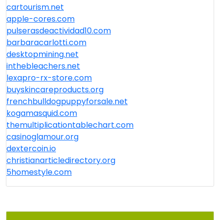
cartourism.net
apple-cores.com
pulserasdeactividad10.com
barbaracarlotti.com
desktopmining.net
inthebleachers.net
lexapro-rx-store.com
buyskincareproducts.org
frenchbulldogpuppyforsale.net
kogamasquid.com
themultiplicationtablechart.com
casinoglamour.org
dextercoin.io
christianarticledirectory.org
5homestyle.com