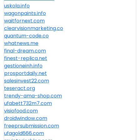
uskola.info
wagonpaints.info
waitfornext.com
clearvisionmarketing.co
quantum-code.co
whatnews.me
final-dream.com
finest-replica.net
gestioneinh.info
prosportdaily.net
salesinvest22.com
teseract.org
trendy-ama-shop.com
ufabett732m7.com
visiofood.com
droidwindow.com
freeprsubmission.com
ufagold666.com