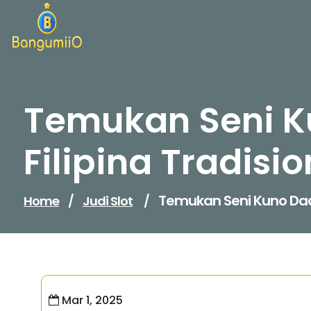
Skip
to
content
Dapatkan maxwin besar hari ini dengan slot gaco
tinggi tanpa risiko rugi. Slot ini memberikan hasil
Temukan Seni Ku
Filipina Tradisio
Temukan Seni Kuno Daduw
Home
/
Judi Slot
/
Mar 1, 2025