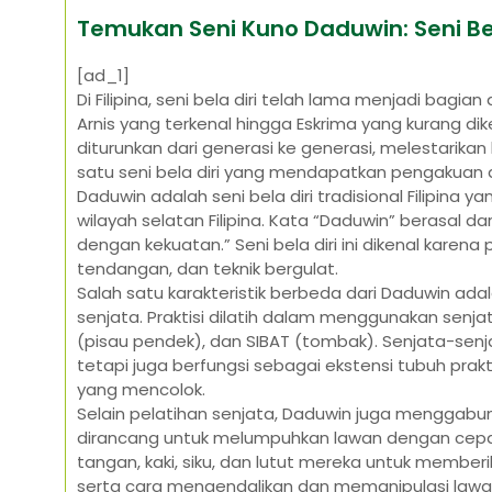
Temukan Seni Kuno Daduwin: Seni Bela 
[ad_1]
Di Filipina, seni bela diri telah lama menjadi bagia
Arnis yang terkenal hingga Eskrima yang kurang dik
diturunkan dari generasi ke generasi, melestarikan
satu seni bela diri yang mendapatkan pengakuan 
Daduwin adalah seni bela diri tradisional Filipina y
wilayah selatan Filipina. Kata “Daduwin” berasal 
dengan kekuatan.” Seni bela diri ini dikenal kare
tendangan, dan teknik bergulat.
Salah satu karakteristik berbeda dari Daduwin ad
senjata. Praktisi dilatih dalam menggunakan senj
(pisau pendek), dan SIBAT (tombak). Senjata-senja
tetapi juga berfungsi sebagai ekstensi tubuh pra
yang mencolok.
Selain pelatihan senjata, Daduwin juga menggabu
dirancang untuk melumpuhkan lawan dengan cepat 
tangan, kaki, siku, dan lutut mereka untuk member
serta cara mengendalikan dan memanipulasi lawa