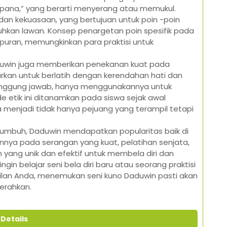
“pana,” yang berarti menyerang atau memukul.
 dan kekuasaan, yang bertujuan untuk poin -poin
kan lawan. Konsep penargetan poin spesifik pada
empuran, memungkinkan para praktisi untuk
a, Daduwin juga memberikan penekanan kuat pada
ajarkan untuk berlatih dengan kerendahan hati dan
nggung jawab, hanya menggunakannya untuk
de etik ini ditanamkan pada siswa sejak awal
enjadi tidak hanya pejuang yang terampil tetapi
s tumbuh, Daduwin mendapatkan popularitas baik di
annya pada serangan yang kuat, pelatihan senjata,
yang unik dan efektif untuk membela diri dan
n belajar seni bela diri baru atau seorang praktisi
lan Anda, menemukan seni kuno Daduwin pasti akan
erahkan.
Details