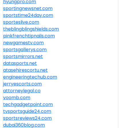
hyungpro.com
sportingnewsnet.com
sportstime24day.com
sporteslive.com
theblingblingshields.com
pinkfrenchtipnails.com
newgamestv.com
sportsgallerys.com
sportsmirrors.net
datasports.net
atasehirescortu.net
engineeringtechub.com
jerryescorts.com
attorneylegal.co
voomb.com
techgadgetpoint.com
tvsportsguide24.com
sportsreviews24.com
dubai360blog.com