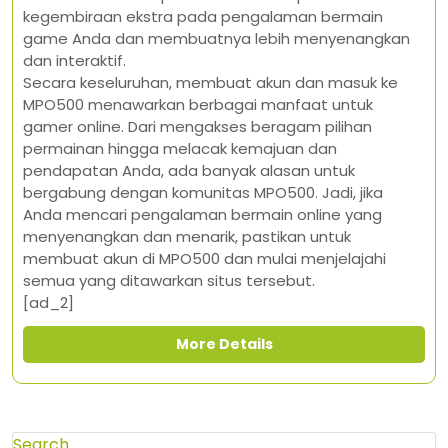
kegembiraan ekstra pada pengalaman bermain
game Anda dan membuatnya lebih menyenangkan
dan interaktif.
Secara keseluruhan, membuat akun dan masuk ke
MPO500 menawarkan berbagai manfaat untuk
gamer online. Dari mengakses beragam pilihan
permainan hingga melacak kemajuan dan
pendapatan Anda, ada banyak alasan untuk
bergabung dengan komunitas MPO500. Jadi, jika
Anda mencari pengalaman bermain online yang
menyenangkan dan menarik, pastikan untuk
membuat akun di MPO500 dan mulai menjelajahi
semua yang ditawarkan situs tersebut.
[ad_2]
More Details
Search