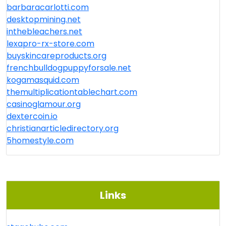
barbaracarlotti.com
desktopmining.net
inthebleachers.net
lexapro-rx-store.com
buyskincareproducts.org
frenchbulldogpuppyforsale.net
kogamasquid.com
themultiplicationtablechart.com
casinoglamour.org
dextercoin.io
christianarticledirectory.org
5homestyle.com
Links