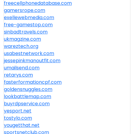
freecellphonedatabase.com
gamersrope.com
exellewebmedia.com
free-gamestop.com
sinbadtravels.com
ukmagzine.com
wareztech.org
usabestnetwork.com
jessepinkmanoutfit.com
umailsend.com
retarys.com
fasterformationcpf.com
goldensnuggles.com
lookbattlemap.com
buyrdpservice.com
yesport.net
tostylo.com
yougetthat.net
sportsnetclub.com