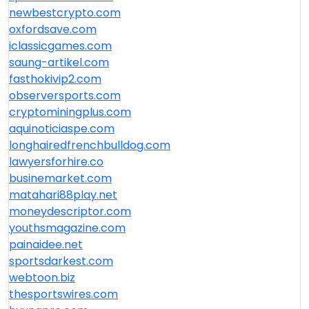
newbestcrypto.com
oxfordsave.com
iclassicgames.com
saung-artikel.com
fasthokivip2.com
observersports.com
cryptominingplus.com
aquinoticiaspe.com
longhairedfrenchbulldog.com
lawyersforhire.co
businemarket.com
matahari88play.net
moneydescriptor.com
youthsmagazine.com
painaidee.net
sportsdarkest.com
webtoon.biz
thesportswires.com