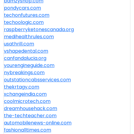
bamzyshop.com
pondycars.com
techonfutures.com
techoologic.com
raspberryketonescanada.org
medihealthrules.com
usathrill.com
vshapedental.com
canfandalucia.org
yourengineguide.com
nybreakings.com
outstationcabsservices.com
thekrtagy.com
xchangeindia.com
coolmicrotech.com
dreamhousehack.com
the-techteacher.com
automobilenews-online.com
fashionalltimes.com