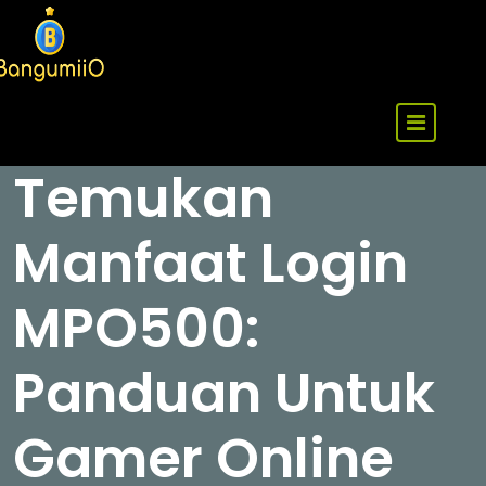
Skip
to
content
Dapatkan maxwin besar hari ini dengan slot gacor 
tinggi tanpa risiko rugi. Slot ini memberikan h
Temukan
Manfaat Login
MPO500:
Panduan Untuk
Gamer Online