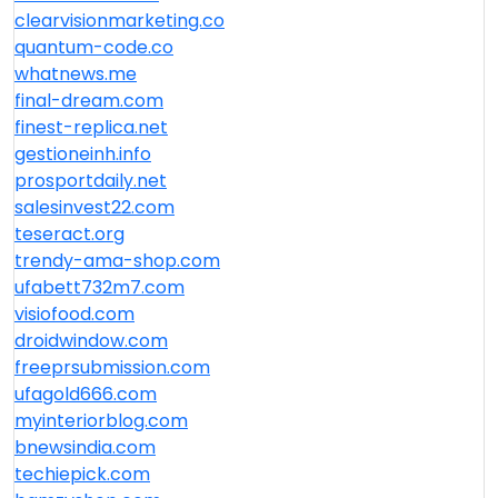
clearvisionmarketing.co
quantum-code.co
whatnews.me
final-dream.com
finest-replica.net
gestioneinh.info
prosportdaily.net
salesinvest22.com
teseract.org
trendy-ama-shop.com
ufabett732m7.com
visiofood.com
droidwindow.com
freeprsubmission.com
ufagold666.com
myinteriorblog.com
bnewsindia.com
techiepick.com