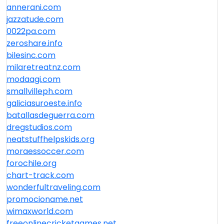
annerani.com
jazzatude.com
0022pa.com
zeroshare.info
bilesinc.com
milaretreatnz.com
modaagi.com
smallvilleph.com
galiciasuroeste.info
batallasdeguerra.com
dregstudios.com
neatstuffhelpskids.org
moraessoccer.com
forochile.org
chart-track.com
wonderfultraveling.com
promocioname.net
wimaxworld.com
freeonlinecricketgames.net