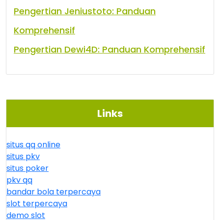
Pengertian Jeniustoto: Panduan
Komprehensif
Pengertian Dewi4D: Panduan Komprehensif
Links
situs qq online
situs pkv
situs poker
pkv qq
bandar bola terpercaya
slot terpercaya
demo slot