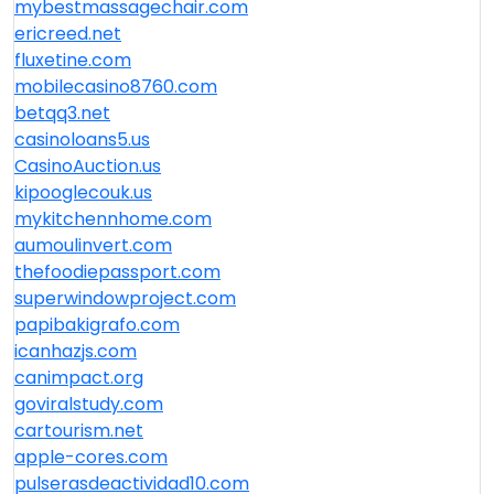
mybestmassagechair.com
ericreed.net
fluxetine.com
mobilecasino8760.com
betqq3.net
casinoloans5.us
CasinoAuction.us
kipooglecouk.us
mykitchennhome.com
aumoulinvert.com
thefoodiepassport.com
superwindowproject.com
papibakigrafo.com
icanhazjs.com
canimpact.org
goviralstudy.com
cartourism.net
apple-cores.com
pulserasdeactividad10.com