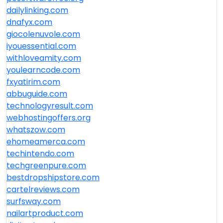
dailylinking.com
dnafyx.com
giocolenuvole.com
iyouessential.com
withloveamity.com
youlearncode.com
fxyatirim.com
abbuguide.com
technologyresult.com
webhostingoffers.org
whatszow.com
ehomeamerca.com
techintendo.com
techgreenpure.com
bestdropshipstore.com
cartelreviews.com
surfsway.com
nailartproduct.com