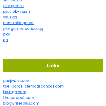
slot demo
pkv games
situs pkv resmi
situs qq
demo slot gacor
pkv games bandarqq
pkv
qq
Links
punjwanis.com
the-parcs-clematiscondos.com
jusu-gb.com
thecarepet.com
blogwriterplus.com