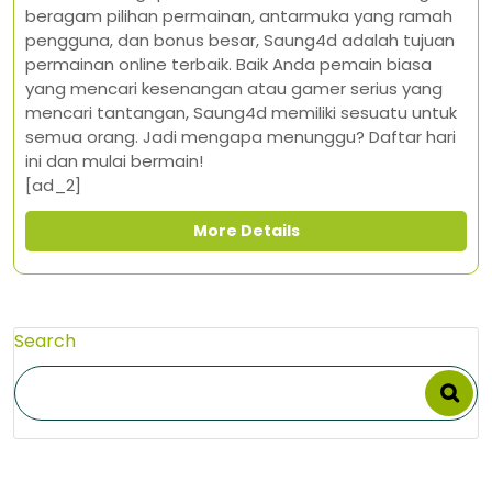
beragam pilihan permainan, antarmuka yang ramah
pengguna, dan bonus besar, Saung4d adalah tujuan
permainan online terbaik. Baik Anda pemain biasa
yang mencari kesenangan atau gamer serius yang
mencari tantangan, Saung4d memiliki sesuatu untuk
semua orang. Jadi mengapa menunggu? Daftar hari
ini dan mulai bermain!
[ad_2]
More Details
Search