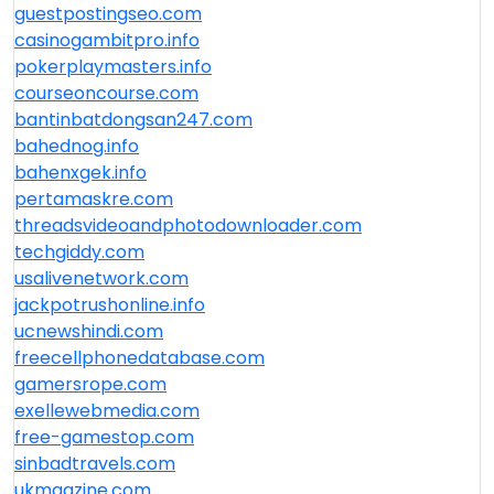
guestpostingseo.com
casinogambitpro.info
pokerplaymasters.info
courseoncourse.com
bantinbatdongsan247.com
bahednog.info
bahenxgek.info
pertamaskre.com
threadsvideoandphotodownloader.com
techgiddy.com
usalivenetwork.com
jackpotrushonline.info
ucnewshindi.com
freecellphonedatabase.com
gamersrope.com
exellewebmedia.com
free-gamestop.com
sinbadtravels.com
ukmagzine.com