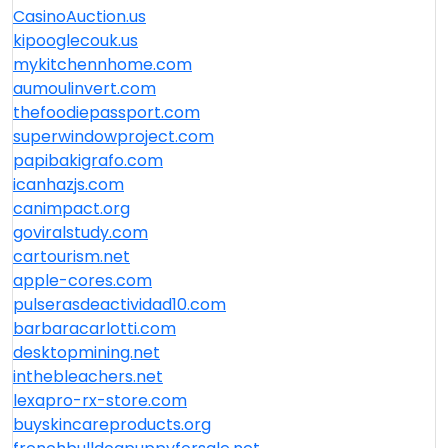
CasinoAuction.us
kipooglecouk.us
mykitchennhome.com
aumoulinvert.com
thefoodiepassport.com
superwindowproject.com
papibakigrafo.com
icanhazjs.com
canimpact.org
goviralstudy.com
cartourism.net
apple-cores.com
pulserasdeactividad10.com
barbaracarlotti.com
desktopmining.net
inthebleachers.net
lexapro-rx-store.com
buyskincareproducts.org