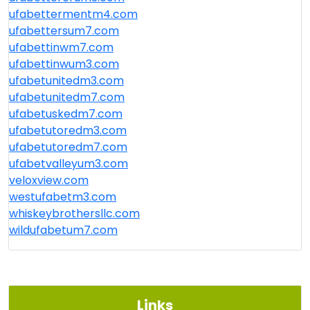
ufabettermentm4.com
ufabettersum7.com
ufabettinwm7.com
ufabettinwum3.com
ufabetunitedm3.com
ufabetunitedm7.com
ufabetuskedm7.com
ufabetutoredm3.com
ufabetutoredm7.com
ufabetvalleyum3.com
veloxview.com
westufabetm3.com
whiskeybrothersllc.com
wildufabetum7.com
Links