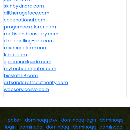
skinbykindra.com
alltherageface.com
codenational.com
progameexplorer.com
rockislandroastery.com
directselling-pro.com
revenuealarm.com
lurab.com
ignitioncoilguide.com
mytechcomputer.com
bioslot168.com
artsandcraftsauthority.com
webservicelive.com
poker
|
dominoqq pkv
|
dominoqq login
|
dominoqq
login
|
dominoqq
|
dominoqq
|
dominoqq
|
dominoqq
|