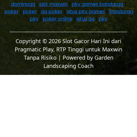
dominoqq
|
slot maxwin
|
pkv games bandarqq
|
poker
|
poker
|
qq poker
|
situs pkv games
|
bandarqq
pkv
|
poker online
|
situs qq
|
pkv
Copyright © 2026 Slot Gacor Hari Ini dari
Pragmatic Play, RTP Tinggi untuk Maxwin
Tanpa Risiko | Powered by
Garden
Landscaping Coach