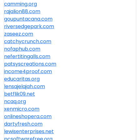
camming.org
rajalion88.com
goupuntacana.com
riversedgepark.com
zaseez.com
catchycrunch.com
nofaphub.com
nefertitingalls.com
patsyscreations.com
income4proof.com
educaritas.org
lensajelajah.com
betflik09.net
ncaq.org
xenmicro.com
onlineshopera.com
dartyfresh.com
lewisenterprises.net
pcsoftwarefree.org