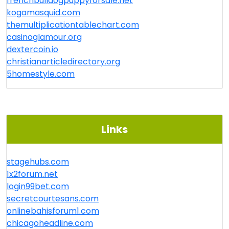
frenchbulldogpuppyforsale.net
kogamasquid.com
themultiplicationtablechart.com
casinoglamour.org
dextercoin.io
christianarticledirectory.org
5homestyle.com
Links
stagehubs.com
1x2forum.net
login99bet.com
secretcourtesans.com
onlinebahisforum1.com
chicagoheadline.com