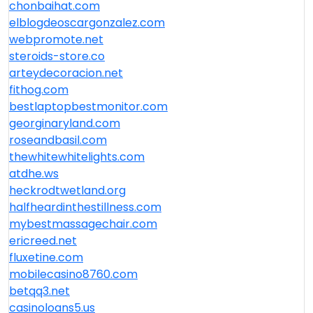
chonbaihat.com
elblogdeoscargonzalez.com
webpromote.net
steroids-store.co
arteydecoracion.net
fithog.com
bestlaptopbestmonitor.com
georginaryland.com
roseandbasil.com
thewhitewhitelights.com
atdhe.ws
heckrodtwetland.org
halfheardinthestillness.com
mybestmassagechair.com
ericreed.net
fluxetine.com
mobilecasino8760.com
betqq3.net
casinoloans5.us