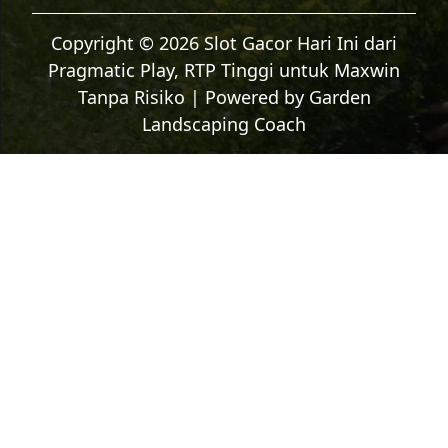
Copyright © 2026 Slot Gacor Hari Ini dari
Pragmatic Play, RTP Tinggi untuk Maxwin
Tanpa Risiko | Powered by
Garden
Landscaping Coach