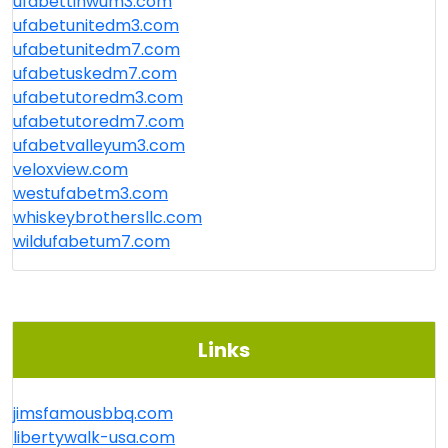
ufabettinwum3.com
ufabetunitedm3.com
ufabetunitedm7.com
ufabetuskedm7.com
ufabetutoredm3.com
ufabetutoredm7.com
ufabetvalleyum3.com
veloxview.com
westufabetm3.com
whiskeybrothersllc.com
wildufabetum7.com
Links
jimsfamousbbq.com
libertywalk-usa.com