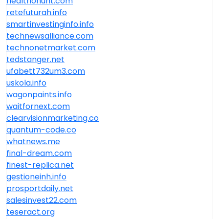
healthohunt.com
retefuturah.info
smartinvestinginfo.info
technewsalliance.com
technonetmarket.com
tedstanger.net
ufabett732um3.com
uskola.info
wagonpaints.info
waitfornext.com
clearvisionmarketing.co
quantum-code.co
whatnews.me
final-dream.com
finest-replica.net
gestioneinh.info
prosportdaily.net
salesinvest22.com
teseract.org