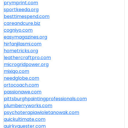
prymprint.com
sportkeeda.org
besttimespend.com
careandcure.biz
cogniyo.com
easymagazines.org
hirfanjilasmi.com
hometricks.org
leathercraftpro.com
microgridpower.org
mixiqo.com
needglobe.com
ortocoach.com
passionawe.com
pittsburghpaintingprofessionals.com
plumberryworks.com
psychoterapiawioletanowak.com
quickultimate.com
quirkyquester.com