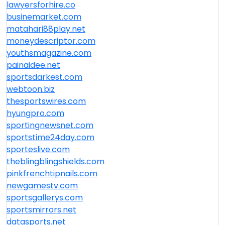
lawyersforhire.co
businemarket.com
matahari88play.net
moneydescriptor.com
youthsmagazine.com
painaidee.net
sportsdarkest.com
webtoon.biz
thesportswires.com
hyungpro.com
sportingnewsnet.com
sportstime24day.com
sporteslive.com
theblingblingshields.com
pinkfrenchtipnails.com
newgamestv.com
sportsgallerys.com
sportsmirrors.net
datasports.net