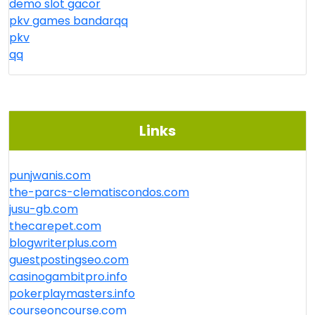
demo slot gacor
pkv games bandarqq
pkv
qq
Links
punjwanis.com
the-parcs-clematiscondos.com
jusu-gb.com
thecarepet.com
blogwriterplus.com
guestpostingseo.com
casinogambitpro.info
pokerplaymasters.info
courseoncourse.com