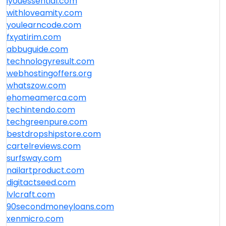
iyouessential.com
withloveamity.com
youlearncode.com
fxyatirim.com
abbuguide.com
technologyresult.com
webhostingoffers.org
whatszow.com
ehomeamerca.com
techintendo.com
techgreenpure.com
bestdropshipstore.com
cartelreviews.com
surfsway.com
nailartproduct.com
digitactseed.com
lvlcraft.com
90secondmoneyloans.com
xenmicro.com