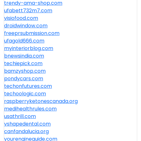
trendy-ama-shop.com
ufabett732m7.com
visiofood.com
droidwindow.com
freeprsubmission.com
ufagold666.com
myinteriorblog.com
bnewsindia.com
techiepick.com
bamzyshop.com
pondycars.com
techonfutures.com
techoologic.com
raspberryketonescanada.org
medihealthrules.com
usathrill.com
vshapedental.com
canfandalucia.org
yourengineguide.com