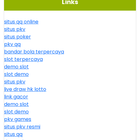
Links
situs qq online
situs pkv
situs poker
pkv qq
bandar bola terpercaya
slot terpercaya
demo slot
slot demo
situs pkv
live draw hk lotto
link gacor
demo slot
slot demo
pkv games
situs pkv resmi
situs qq