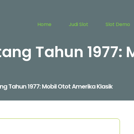
Home
Judi Slot
Slot Demo
r Pragmatic Play ber-RTP
 yang optimal.
ang Tahun 1977: M
g Tahun 1977: Mobil Otot Amerika Klasik