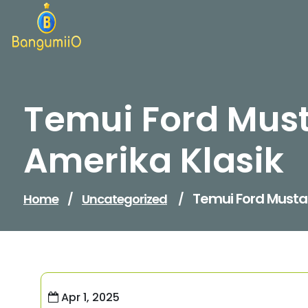
Skip
to
content
Dapatkan maxwin besar hari ini dengan slot gaco
tinggi tanpa risiko rugi. Slot ini memberikan hasil
Temui Ford Must
Amerika Klasik
Temui Ford Mustan
Home
/
Uncategorized
/
Apr 1, 2025