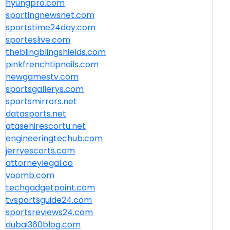
hyungpro.com
sportingnewsnet.com
sportstime24day.com
sporteslive.com
theblingblingshields.com
pinkfrenchtipnails.com
newgamestv.com
sportsgallerys.com
sportsmirrors.net
datasports.net
atasehirescortu.net
engineeringtechub.com
jerryescorts.com
attorneylegal.co
voomb.com
techgadgetpoint.com
tvsportsguide24.com
sportsreviews24.com
dubai360blog.com