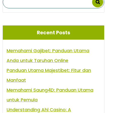
Recent Posts
Memahami Gajibet: Panduan Utama
Anda untuk Taruhan Online
Panduan Utama Majestibet: Fitur dan
Manfaat
Memahami Saung4D: Panduan Utama
untuk Pemula
Understanding Ahl Casino: A