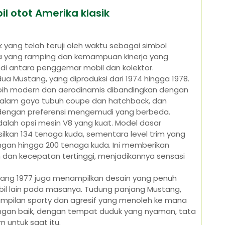
l otot Amerika klasik
Search
 yang telah teruji oleh waktu sebagai simbol
a yang ramping dan kemampuan kinerja yang
di antara penggemar mobil dan kolektor.
ua Mustang, yang diproduksi dari 1974 hingga 1978.
ebih modern dan aerodinamis dibandingkan dengan
dalam gaya tubuh coupe dan hatchback, dan
 dengan preferensi mengemudi yang berbeda.
adalah opsi mesin V8 yang kuat. Model dasar
ilkan 134 tenaga kuda, sementara level trim yang
ngan hingga 200 tenaga kuda. Ini memberikan
dan kecepatan tertinggi, menjadikannya sensasi
tang 1977 juga menampilkan desain yang penuh
l lain pada masanya. Tudung panjang Mustang,
tampilan sporty dan agresif yang menoleh ke mana
 dengan baik, dengan tempat duduk yang nyaman, tata
n untuk saat itu.