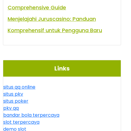
Comprehensive Guide
Menjelajahi Juruscasino: Panduan
Komprehensif untuk Pengguna Baru
Links
situs qq online
situs pkv
situs poker
pkv qq
bandar bola terpercaya
slot terpercaya
demo slot