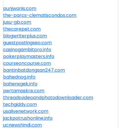
punjwanis.com
the-parcs-clematiscondos.com
jusu-gb.com
thecarepet.com
blogwriterplus.com
guestpostingseo.com
casinogambitpro.info
pokerplaymasters.info
courseoncourse.com
bantinbatdongsan247.com
bahednog.info
bahenxgek.info
pertamaskre.com
threadsvideoandphotodownloader.com
techgiddy.com
usalivenetwork.com
jackpotrushonline.info
ucnewshindi.com