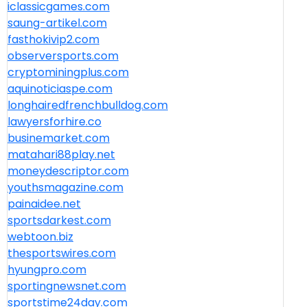
iclassicgames.com
saung-artikel.com
fasthokivip2.com
observersports.com
cryptominingplus.com
aquinoticiaspe.com
longhairedfrenchbulldog.com
lawyersforhire.co
businemarket.com
matahari88play.net
moneydescriptor.com
youthsmagazine.com
painaidee.net
sportsdarkest.com
webtoon.biz
thesportswires.com
hyungpro.com
sportingnewsnet.com
sportstime24day.com