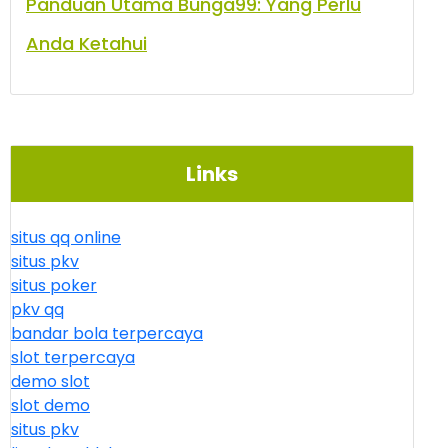
Panduan Utama Bunga99: Yang Perlu
Anda Ketahui
Links
situs qq online
situs pkv
situs poker
pkv qq
bandar bola terpercaya
slot terpercaya
demo slot
slot demo
situs pkv