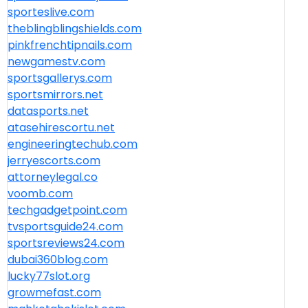
sporteslive.com
theblingblingshields.com
pinkfrenchtipnails.com
newgamestv.com
sportsgallerys.com
sportsmirrors.net
datasports.net
atasehirescortu.net
engineeringtechub.com
jerryescorts.com
attorneylegal.co
voomb.com
techgadgetpoint.com
tvsportsguide24.com
sportsreviews24.com
dubai360blog.com
lucky77slot.org
growmefast.com