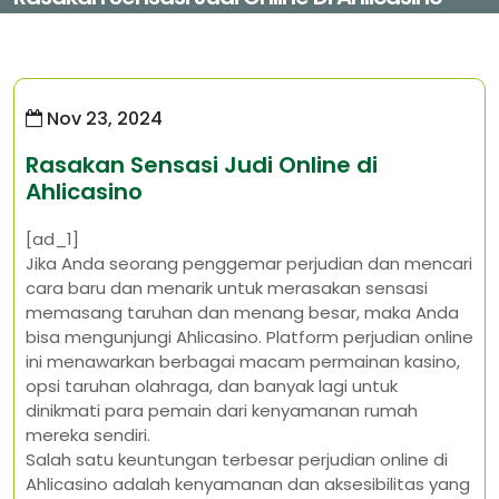
Nov 23, 2024
Rasakan Sensasi Judi Online di
Ahlicasino
[ad_1]
Jika Anda seorang penggemar perjudian dan mencari
cara baru dan menarik untuk merasakan sensasi
memasang taruhan dan menang besar, maka Anda
bisa mengunjungi Ahlicasino. Platform perjudian online
ini menawarkan berbagai macam permainan kasino,
opsi taruhan olahraga, dan banyak lagi untuk
dinikmati para pemain dari kenyamanan rumah
mereka sendiri.
Salah satu keuntungan terbesar perjudian online di
Ahlicasino adalah kenyamanan dan aksesibilitas yang