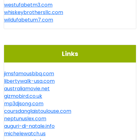
westufabetm3.com
whiskeybrothersllc.com
wildufabetum7.com
Links
jimsfamousbbq.com
libertywalk-usa.com
australiamovie.net
gizmobird.co.uk
mp3djsong.com
coursdanglaistoulouse.com
neptunuslex.com
auguri-di-natale.info
michelewatch.us