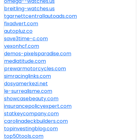
omega--watches.us
breitling-watches.us
tgarnettcentrallautoads.com
fixadvert.com
autopluz.co
save3time-c.com
vexonhcf.com
demos-pixelsparadise.com
mediatitude.com
prewarmotorcycles.com
simracinglinks.com
dosyamerkezi.net
le-surrealisme.com
showcasebeauty.com
insurancepolicyexpert.com
statkeycompany.com
carolinadeckbuilders.com
topinvestingblog.com
top50tools.com