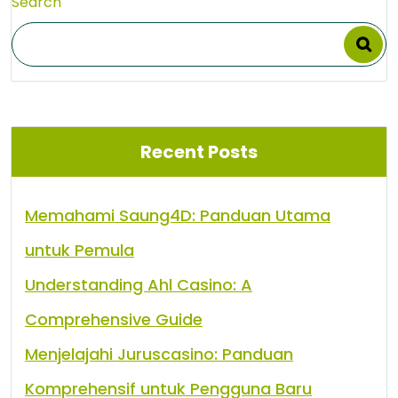
Search
Recent Posts
Memahami Saung4D: Panduan Utama
untuk Pemula
Understanding Ahl Casino: A
Comprehensive Guide
Menjelajahi Juruscasino: Panduan
Komprehensif untuk Pengguna Baru