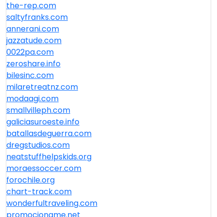
the-rep.com
saltyfranks.com
annerani.com
jazzatude.com
0022pa.com
zeroshare.info
bilesinc.com
milaretreatnz.com
modaagi.com
smallvilleph.com
galiciasuroeste.info
batallasdeguerra.com
dregstudios.com
neatstuffhelpskids.org
moraessoccer.com
forochile.org
chart-track.com
wonderfultraveling.com
promocioname.net