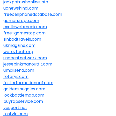
jackpotrushonline.info
ucnewshindi.com
freecellphonedatabase.com
gamersrope.com
exellewebmedia.com
free-gamestop.com
sinbadtravels.com
ukmagzine.com
wareztech.org
usabestnetwork.com
jessepinkmanoutfit.com
umailsend.com
retarys.com
fasterformationcpf.com
goldensnuggles.com
lookbattlemap.com
buyrdpservice.com
yesport.net
tostylo.com