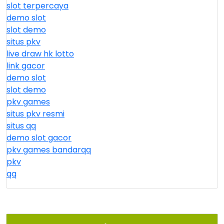
slot terpercaya
demo slot
slot demo
situs pkv
live draw hk lotto
link gacor
demo slot
slot demo
pkv games
situs pkv resmi
situs qq
demo slot gacor
pkv games bandarqq
pkv
qq