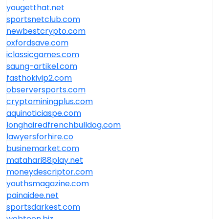
yougetthat.net
sportsnetclub.com
newbestcrypto.com
oxfordsave.com
iclassicgames.com
saung-artikel.com
fasthokivip2.com
observersports.com
cryptominingplus.com
aquinoticiaspe.com
longhairedfrenchbulldog.com
lawyersforhire.co
businemarket.com
matahari88play.net
moneydescriptor.com
youthsmagazine.com
painaidee.net
sportsdarkest.com
webtoon.biz