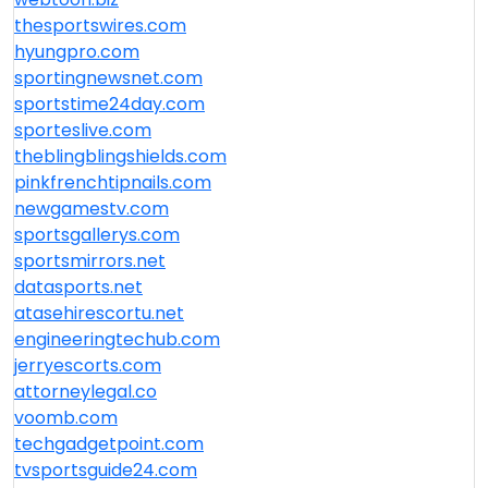
thesportswires.com
hyungpro.com
sportingnewsnet.com
sportstime24day.com
sporteslive.com
theblingblingshields.com
pinkfrenchtipnails.com
newgamestv.com
sportsgallerys.com
sportsmirrors.net
datasports.net
atasehirescortu.net
engineeringtechub.com
jerryescorts.com
attorneylegal.co
voomb.com
techgadgetpoint.com
tvsportsguide24.com