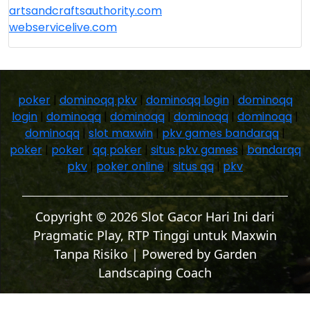
artsandcraftsauthority.com
webservicelive.com
poker
|
dominoqq pkv
|
dominoqq login
|
dominoqq
login
|
dominoqq
|
dominoqq
|
dominoqq
|
dominoqq
|
dominoqq
|
slot maxwin
|
pkv games bandarqq
|
poker
|
poker
|
qq poker
|
situs pkv games
|
bandarqq
pkv
|
poker online
|
situs qq
|
pkv
Copyright © 2026 Slot Gacor Hari Ini dari
Pragmatic Play, RTP Tinggi untuk Maxwin
Tanpa Risiko | Powered by
Garden
Landscaping Coach