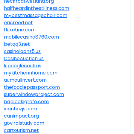
heckrodtwetland.org
halfheardinthestillness.com
mybestmassagechair.com
ericreed.net
fluxetine.com
mobilecasino8760.com
betqq3.net
casinoloans5.us
CasinoAuction.us
kipooglecouk.us
mykitchennhome.com
aumoulinvert.com
thefoodiepassport.com
superwindowproject.com
papibakigrafo.com
icanhazjs.com
canimpact.org
goviralstudy.com
cartourism.net