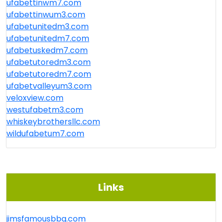
ufabettinwm7.com
ufabettinwum3.com
ufabetunitedm3.com
ufabetunitedm7.com
ufabetuskedm7.com
ufabetutoredm3.com
ufabetutoredm7.com
ufabetvalleyum3.com
veloxview.com
westufabetm3.com
whiskeybrothersllc.com
wildufabetum7.com
Links
jimsfamousbbq.com