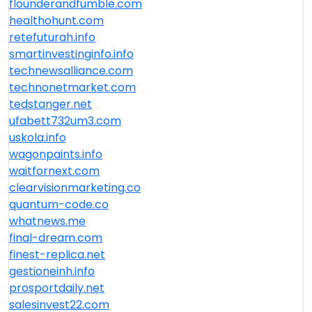
flounderandfumble.com
healthohunt.com
retefuturah.info
smartinvestinginfo.info
technewsalliance.com
technonetmarket.com
tedstanger.net
ufabett732um3.com
uskola.info
wagonpaints.info
waitfornext.com
clearvisionmarketing.co
quantum-code.co
whatnews.me
final-dream.com
finest-replica.net
gestioneinh.info
prosportdaily.net
salesinvest22.com