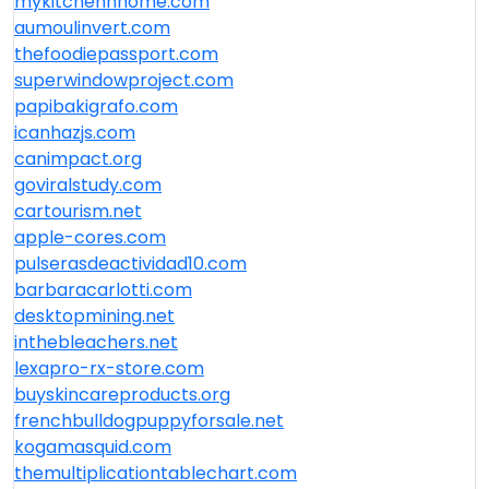
mykitchennhome.com
aumoulinvert.com
thefoodiepassport.com
superwindowproject.com
papibakigrafo.com
icanhazjs.com
canimpact.org
goviralstudy.com
cartourism.net
apple-cores.com
pulserasdeactividad10.com
barbaracarlotti.com
desktopmining.net
inthebleachers.net
lexapro-rx-store.com
buyskincareproducts.org
frenchbulldogpuppyforsale.net
kogamasquid.com
themultiplicationtablechart.com