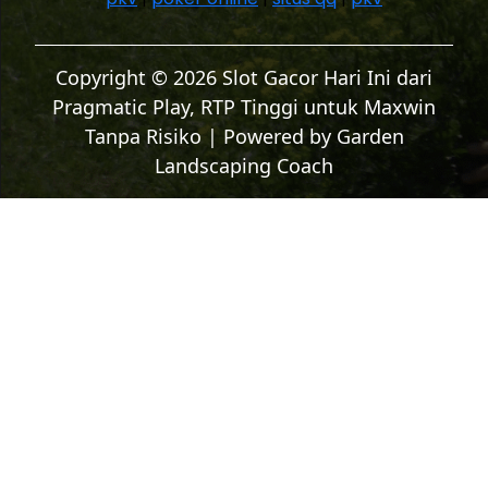
Copyright © 2026 Slot Gacor Hari Ini dari
Pragmatic Play, RTP Tinggi untuk Maxwin
Tanpa Risiko | Powered by
Garden
Landscaping Coach