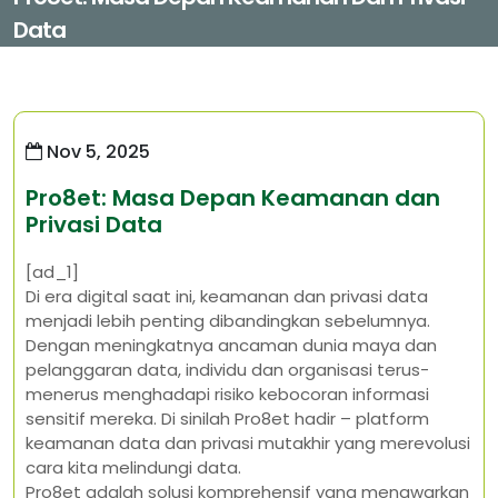
Data
Nov 5, 2025
Pro8et: Masa Depan Keamanan dan
Privasi Data
[ad_1]
Di era digital saat ini, keamanan dan privasi data
menjadi lebih penting dibandingkan sebelumnya.
Dengan meningkatnya ancaman dunia maya dan
pelanggaran data, individu dan organisasi terus-
menerus menghadapi risiko kebocoran informasi
sensitif mereka. Di sinilah Pro8et hadir – platform
keamanan data dan privasi mutakhir yang merevolusi
cara kita melindungi data.
Pro8et adalah solusi komprehensif yang menawarkan