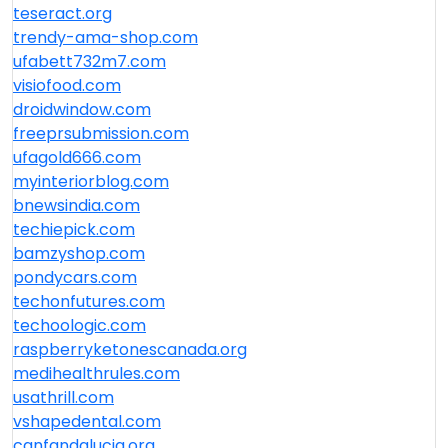
teseract.org
trendy-ama-shop.com
ufabett732m7.com
visiofood.com
droidwindow.com
freeprsubmission.com
ufagold666.com
myinteriorblog.com
bnewsindia.com
techiepick.com
bamzyshop.com
pondycars.com
techonfutures.com
techoologic.com
raspberryketonescanada.org
medihealthrules.com
usathrill.com
vshapedental.com
canfandalucia.org