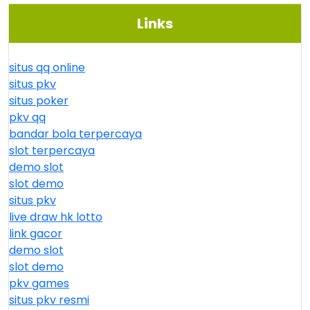
Links
situs qq online
situs pkv
situs poker
pkv qq
bandar bola terpercaya
slot terpercaya
demo slot
slot demo
situs pkv
live draw hk lotto
link gacor
demo slot
slot demo
pkv games
situs pkv resmi