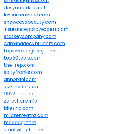
simracinglinks.com
dosyamerkezi.net
le-surrealisme.com
showcasebeauty.com
insurancepolicyexpert.com
statkeycompany.com
carolinadeckbuilders.com
topinvestingblog.com
top50tools.com
the-rep.com
saltyfranks.com
annerani.com
jazzatude.com
0022pa.com
zeroshare.info
bilesinc.com
milaretreatnz.com
modaagi.com
smallvilleph.com