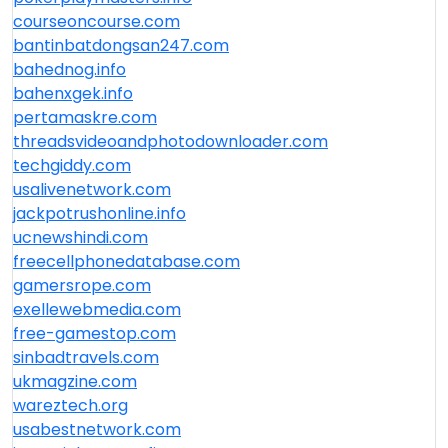
courseoncourse.com
bantinbatdongsan247.com
bahednog.info
bahenxgek.info
pertamaskre.com
threadsvideoandphotodownloader.com
techgiddy.com
usalivenetwork.com
jackpotrushonline.info
ucnewshindi.com
freecellphonedatabase.com
gamersrope.com
exellewebmedia.com
free-gamestop.com
sinbadtravels.com
ukmagzine.com
wareztech.org
usabestnetwork.com