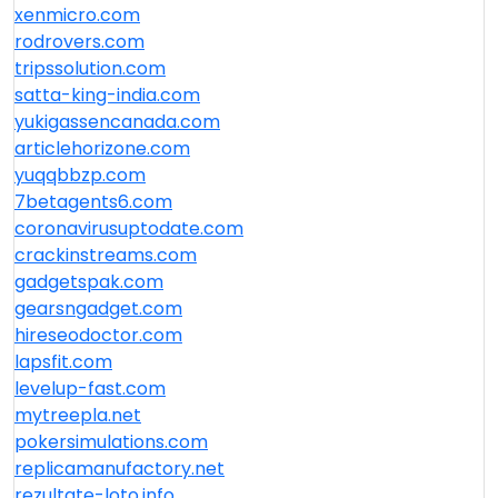
xenmicro.com
rodrovers.com
tripssolution.com
satta-king-india.com
yukigassencanada.com
articlehorizone.com
yuqqbbzp.com
7betagents6.com
coronavirusuptodate.com
crackinstreams.com
gadgetspak.com
gearsngadget.com
hireseodoctor.com
lapsfit.com
levelup-fast.com
mytreepla.net
pokersimulations.com
replicamanufactory.net
rezultate-loto.info