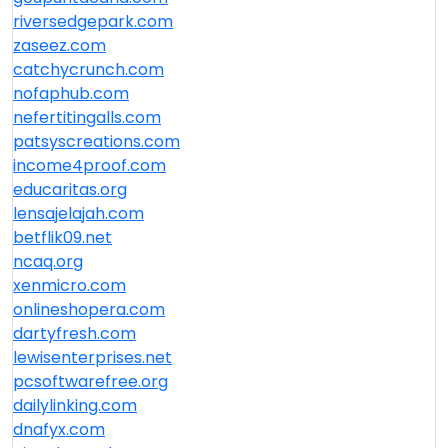
riversedgepark.com
zaseez.com
catchycrunch.com
nofaphub.com
nefertitingalls.com
patsyscreations.com
income4proof.com
educaritas.org
lensajelajah.com
betflik09.net
ncaq.org
xenmicro.com
onlineshopera.com
dartyfresh.com
lewisenterprises.net
pcsoftwarefree.org
dailylinking.com
dnafyx.com