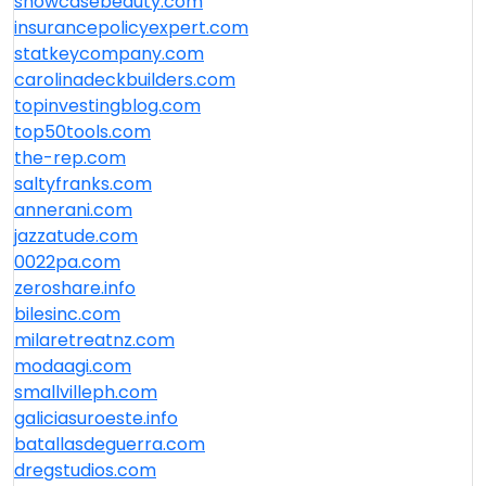
showcasebeauty.com
insurancepolicyexpert.com
statkeycompany.com
carolinadeckbuilders.com
topinvestingblog.com
top50tools.com
the-rep.com
saltyfranks.com
annerani.com
jazzatude.com
0022pa.com
zeroshare.info
bilesinc.com
milaretreatnz.com
modaagi.com
smallvilleph.com
galiciasuroeste.info
batallasdeguerra.com
dregstudios.com