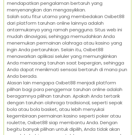
mendapatkan pengalaman bertaruh yang
menyenangkan dan mengasyikkan.
Salah satu fitur utama yang membedakan Oxibet88
dari platform taruhan online lainnya adalah
antarmukanya yang ramah pengguna. Situs web ini
mudah dinavigasi, sehingga memudahkan Anda
menemukan permainan olahraga atau kasino yang
ingin Anda pertaruhkan. Selain itu, Oxibet88
menawarkan aplikasi seluler yang memungkinkan
Anda memasang taruhan saat bepergian, sehingga
Anda dapat menikmati sensasi bertaruh di mana pun
Anda berada.
Alasan lain mengapa Oxibet88 menjadi platform
pilihan bagi para penggemar taruhan online adalah
beragamnya pilihan taruhan. Apakah Anda tertarik
dengan taruhan olahraga tradisional, seperti sepak
bola atau bola basket, atau lebih menyukai
kegembiraan permainan kasino seperti poker atau
roulette, Oxibet88 siap membantu Anda. Dengan
begitu banyak pilihan untuk dipilih, Anda tidak akan