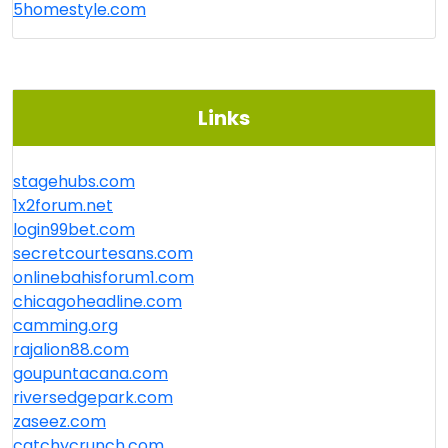
5homestyle.com
Links
stagehubs.com
1x2forum.net
login99bet.com
secretcourtesans.com
onlinebahisforum1.com
chicagoheadline.com
camming.org
rajalion88.com
goupuntacana.com
riversedgepark.com
zaseez.com
catchycrunch.com