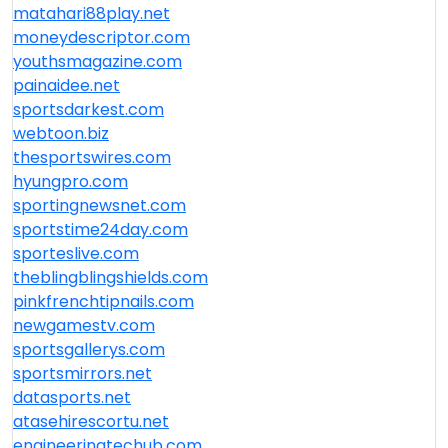
matahari88play.net
moneydescriptor.com
youthsmagazine.com
painaidee.net
sportsdarkest.com
webtoon.biz
thesportswires.com
hyungpro.com
sportingnewsnet.com
sportstime24day.com
sporteslive.com
theblingblingshields.com
pinkfrenchtipnails.com
newgamestv.com
sportsgallerys.com
sportsmirrors.net
datasports.net
atasehirescortu.net
engineeringtechub.com