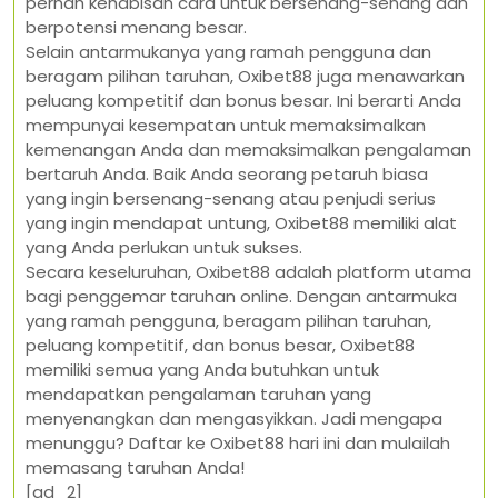
pernah kehabisan cara untuk bersenang-senang dan
berpotensi menang besar.
Selain antarmukanya yang ramah pengguna dan
beragam pilihan taruhan, Oxibet88 juga menawarkan
peluang kompetitif dan bonus besar. Ini berarti Anda
mempunyai kesempatan untuk memaksimalkan
kemenangan Anda dan memaksimalkan pengalaman
bertaruh Anda. Baik Anda seorang petaruh biasa
yang ingin bersenang-senang atau penjudi serius
yang ingin mendapat untung, Oxibet88 memiliki alat
yang Anda perlukan untuk sukses.
Secara keseluruhan, Oxibet88 adalah platform utama
bagi penggemar taruhan online. Dengan antarmuka
yang ramah pengguna, beragam pilihan taruhan,
peluang kompetitif, dan bonus besar, Oxibet88
memiliki semua yang Anda butuhkan untuk
mendapatkan pengalaman taruhan yang
menyenangkan dan mengasyikkan. Jadi mengapa
menunggu? Daftar ke Oxibet88 hari ini dan mulailah
memasang taruhan Anda!
[ad_2]