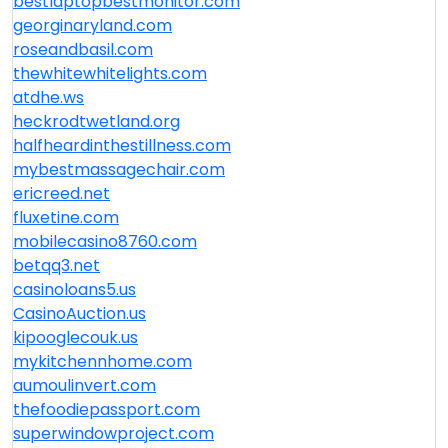
bestlaptopbestmonitor.com
georginaryland.com
roseandbasil.com
thewhitewhitelights.com
atdhe.ws
heckrodtwetland.org
halfheardinthestillness.com
mybestmassagechair.com
ericreed.net
fluxetine.com
mobilecasino8760.com
betqq3.net
casinoloans5.us
CasinoAuction.us
kipooglecouk.us
mykitchennhome.com
aumoulinvert.com
thefoodiepassport.com
superwindowproject.com