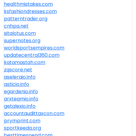
healthmistakes.com
ksfashiondresses.com
patterntrader.org
cnhpa.net
sitalotus.com
supernotes.org
worldsportsempires.com
updatecentral360.com
katamastah.com
zqscore.net
aseleraio.info
asticio.info
egardenio.info
arxteamio.info
getalexio.info
accountaudittaxcon.com
prymprint.com
sportkeeda.org
besttimespend.com