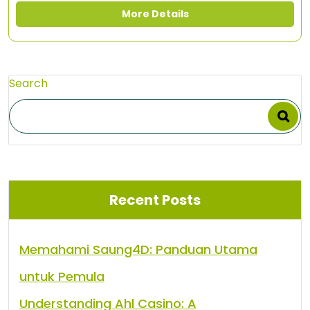
More Details
Search
Recent Posts
Memahami Saung4D: Panduan Utama
untuk Pemula
Understanding Ahl Casino: A