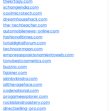
thekrtagy.com
xchangeindia.com
coolmicrotech.com
dreamhousehack.com
the-techteacher.com
automobilenews-online.com
fashionalltimes.com
totaldigitalforum.com
technoarmaan.com
empresasposicionamientoweb.com
tonybestcosmetics.com
buzznc.com
fxjoiner.com
skinbykindra.com
alltherageface.com
codenational.com
progameexplorer.com
rockislandroastery.com
directselling-pro.com