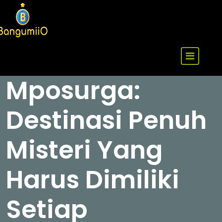
Skip
to
content
Dapatkan maxwin besar hari ini dengan slot gacor 
tinggi tanpa risiko rugi. Slot ini memberikan h
Mposurga:
Destinasi Penuh
Misteri Yang
Harus Dimiliki
Setiap