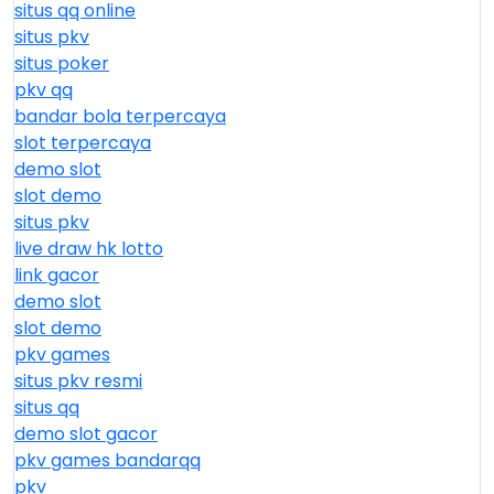
situs qq online
situs pkv
situs poker
pkv qq
bandar bola terpercaya
slot terpercaya
demo slot
slot demo
situs pkv
live draw hk lotto
link gacor
demo slot
slot demo
pkv games
situs pkv resmi
situs qq
demo slot gacor
pkv games bandarqq
pkv