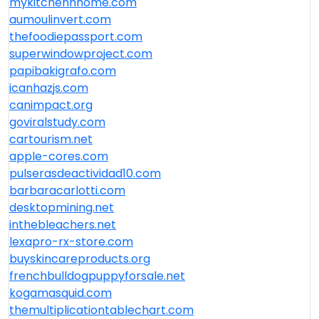
mykitchennhome.com
aumoulinvert.com
thefoodiepassport.com
superwindowproject.com
papibakigrafo.com
icanhazjs.com
canimpact.org
goviralstudy.com
cartourism.net
apple-cores.com
pulserasdeactividad10.com
barbaracarlotti.com
desktopmining.net
inthebleachers.net
lexapro-rx-store.com
buyskincareproducts.org
frenchbulldogpuppyforsale.net
kogamasquid.com
themultiplicationtablechart.com