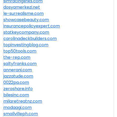
simracinglinks.com
dosyamerkezi.net
le-surrealisme.com
showcasebeauty.com
insurancepolicyexpert.com
statkeycompany.com
carolinadeckbuilders.com
topinvestingblog.com
top50tools.com
the-rep.com
saltyfranks.com
annerani.com
jazzatude.com
0022pa.com
zeroshare.info
bilesinc.com
milaretreatnz.com
modaagi.com
smallvilleph.com