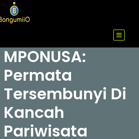
Skip
to
content
Dapatkan maxwin besar hari ini dengan slot gacor 
tinggi tanpa risiko rugi. Slot ini memberikan h
MPONUSA:
Permata
Tersembunyi Di
Kancah
Pariwisata