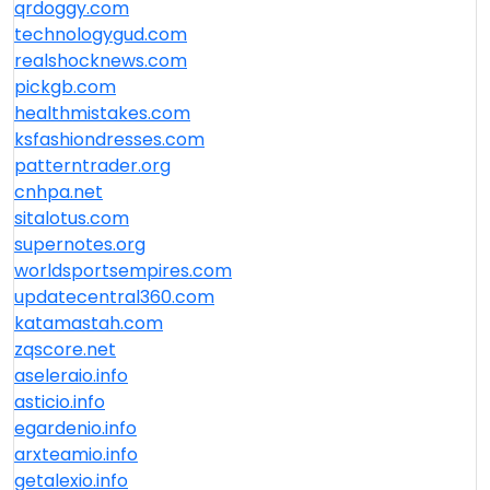
qrdoggy.com
technologygud.com
realshocknews.com
pickgb.com
healthmistakes.com
ksfashiondresses.com
patterntrader.org
cnhpa.net
sitalotus.com
supernotes.org
worldsportsempires.com
updatecentral360.com
katamastah.com
zqscore.net
aseleraio.info
asticio.info
egardenio.info
arxteamio.info
getalexio.info