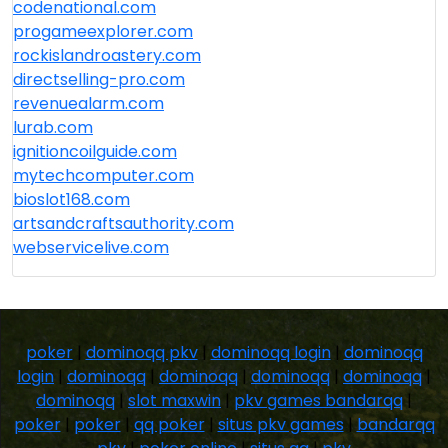
codenational.com
progameexplorer.com
rockislandroastery.com
directselling-pro.com
revenuealarm.com
lurab.com
ignitioncoilguide.com
mytechcomputer.com
bioslot168.com
artsandcraftsauthority.com
webservicelive.com
poker
|
dominoqq pkv
|
dominoqq login
|
dominoqq
login
|
dominoqq
|
dominoqq
|
dominoqq
|
dominoqq
|
dominoqq
|
slot maxwin
|
pkv games bandarqq
|
poker
|
poker
|
qq poker
|
situs pkv games
|
bandarqq