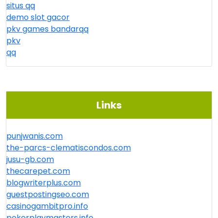
situs qq
demo slot gacor
pkv games bandarqq
pkv
qq
Links
punjwanis.com
the-parcs-clematiscondos.com
jusu-gb.com
thecarepet.com
blogwriterplus.com
guestpostingseo.com
casinogambitpro.info
pokerplaymasters.info