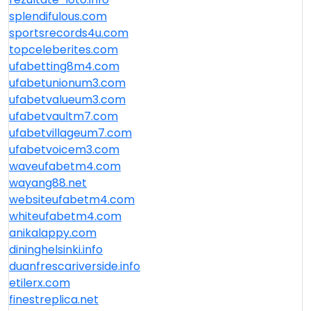
splendifulous.com
sportsrecords4u.com
topceleberites.com
ufabetting8m4.com
ufabetunionum3.com
ufabetvalueum3.com
ufabetvaultm7.com
ufabetvillageum7.com
ufabetvoicem3.com
waveufabetm4.com
wayang88.net
websiteufabetm4.com
whiteufabetm4.com
anikalappy.com
dininghelsinki.info
duanfrescariverside.info
etilerx.com
finestreplica.net