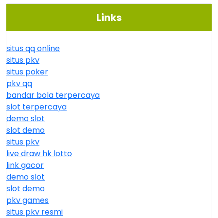
Links
situs qq online
situs pkv
situs poker
pkv qq
bandar bola terpercaya
slot terpercaya
demo slot
slot demo
situs pkv
live draw hk lotto
link gacor
demo slot
slot demo
pkv games
situs pkv resmi