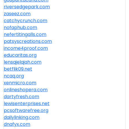
riversedgepark.com
zaseez.com
catchycrunch.com
nofaphub.com
nefertitingalls.com
patsyscreations.com
income4proof.com
educaritas.org
lensajelajah.com
betflik09.net
ncaq.org
xenmicro.com
onlineshopera.com
dartyfresh.com
lewisenterprises.net
pcsoftwarefree.org
dailylinking.com
dnafyx.com