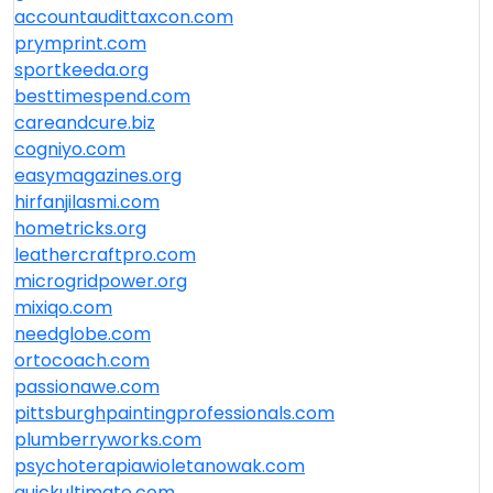
accountaudittaxcon.com
prymprint.com
sportkeeda.org
besttimespend.com
careandcure.biz
cogniyo.com
easymagazines.org
hirfanjilasmi.com
hometricks.org
leathercraftpro.com
microgridpower.org
mixiqo.com
needglobe.com
ortocoach.com
passionawe.com
pittsburghpaintingprofessionals.com
plumberryworks.com
psychoterapiawioletanowak.com
quickultimate.com