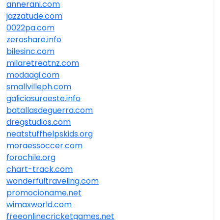
annerani.com
jazzatude.com
0022pa.com
zeroshare.info
bilesinc.com
milaretreatnz.com
modaagi.com
smallvilleph.com
galiciasuroeste.info
batallasdeguerra.com
dregstudios.com
neatstuffhelpskids.org
moraessoccer.com
forochile.org
chart-track.com
wonderfultraveling.com
promocioname.net
wimaxworld.com
freeonlinecricketgames.net