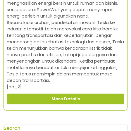
menghasilkan energi bersih untuk rumah dan bisnis,
serta baterai PowerWall yang dapat menyimpan
energi berlebih untuk digunakan nanti.
Secara keseluruhan, pendekatan inovatif Tesla ke
industri otomotif telah merevolusi cara kita berpikir
tentang transportasi dan keberlanjutan. Dengan
mendorong batas -batas teknologi dan desain, Tesla
telah menunjukkan bahwa kendaraan listrik tidak
hanya praktis dan efisien, tetapi juga bergaya dan
menyenangkan untuk dikendarai. Ketika pembuat
mobil lainnya berebut untuk mengejar ketinggalan,
Tesla terus memimpin dalam membentuk masa
depan transportasi.
[ad_2]
More Details
Search