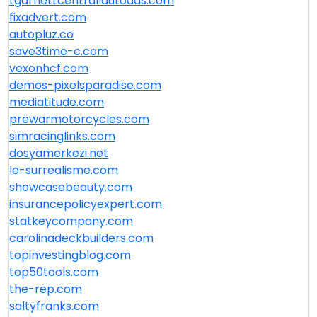
tgarnettcentrallautoads.com
fixadvert.com
autopluz.co
save3time-c.com
vexonhcf.com
demos-pixelsparadise.com
mediatitude.com
prewarmotorcycles.com
simracinglinks.com
dosyamerkezi.net
le-surrealisme.com
showcasebeauty.com
insurancepolicyexpert.com
statkeycompany.com
carolinadeckbuilders.com
topinvestingblog.com
top50tools.com
the-rep.com
saltyfranks.com