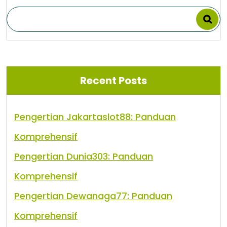
Recent Posts
Pengertian Jakartaslot88: Panduan
Komprehensif
Pengertian Dunia303: Panduan
Komprehensif
Pengertian Dewanaga77: Panduan
Komprehensif