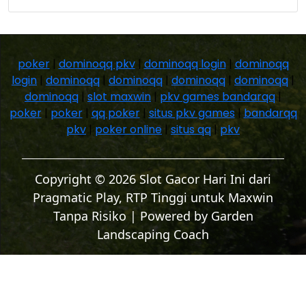
poker
|
dominoqq pkv
|
dominoqq login
|
dominoqq
login
|
dominoqq
|
dominoqq
|
dominoqq
|
dominoqq
|
dominoqq
|
slot maxwin
|
pkv games bandarqq
|
poker
|
poker
|
qq poker
|
situs pkv games
|
bandarqq
pkv
|
poker online
|
situs qq
|
pkv
Copyright © 2026 Slot Gacor Hari Ini dari
Pragmatic Play, RTP Tinggi untuk Maxwin
Tanpa Risiko | Powered by
Garden
Landscaping Coach