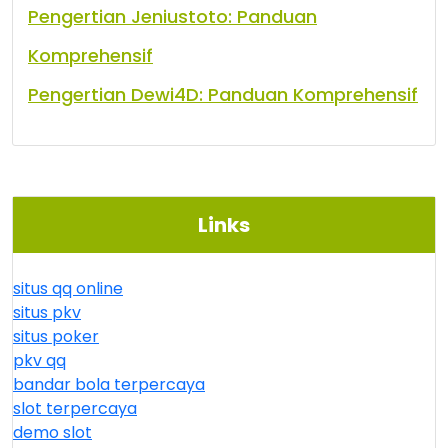
Pengertian Jeniustoto: Panduan
Komprehensif
Pengertian Dewi4D: Panduan Komprehensif
Links
situs qq online
situs pkv
situs poker
pkv qq
bandar bola terpercaya
slot terpercaya
demo slot