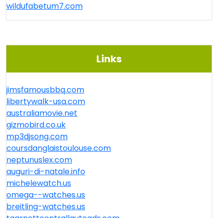
wildufabetum7.com
Links
jimsfamousbbq.com
libertywalk-usa.com
australiamovie.net
gizmobird.co.uk
mp3djsong.com
coursdanglaistoulouse.com
neptunuslex.com
auguri-di-natale.info
michelewatch.us
omega--watches.us
breitling-watches.us