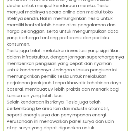
dealer untuk menjual kendaraan mereka, Tesla
menjual mobilnya secara online dan melalui toko
ritelnya sendiri. Hal ini memungkinkan Tesla untuk
memiliki kontrol lebih besar atas pengalaman dan
harga pelanggan, serta untuk mengumpulkan data
yang berharga tentang preferensi dan perilaku
konsumen.
Tesla juga telah melakukan investasi yang signifikan
dalam infrastruktur, dengan jaringan superchargernya
memberikan pengisian yang cepat dan nyaman
untuk kendaraannya. Jaringan stasiun pengisian ini
memungkinkan pemilik Tesla untuk melakukan
perjalanan jarak jauh tanpa khawatir kehabisan daya
baterai, membuat EV lebih praktis dan menarik bagi
konsumen yang lebih luas.
Selain kendaraan listriknya, Tesla juga telah
berkembang ke area lain dari industri otomotif,
seperti energi surya dan penyimpanan energi.
Perusahaan ini menawarkan panel surya dan ubin
atap surya yang dapat digunakan untuk