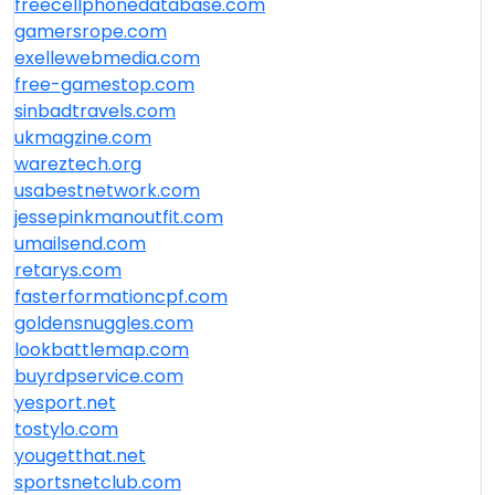
freecellphonedatabase.com
gamersrope.com
exellewebmedia.com
free-gamestop.com
sinbadtravels.com
ukmagzine.com
wareztech.org
usabestnetwork.com
jessepinkmanoutfit.com
umailsend.com
retarys.com
fasterformationcpf.com
goldensnuggles.com
lookbattlemap.com
buyrdpservice.com
yesport.net
tostylo.com
yougetthat.net
sportsnetclub.com