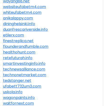
wayang88.net
websiteufabetm4.com
whiteufabetm4.com
anikalappy.com
dininghelsinki.info
duanfrescariverside.info
etilerx.com
finestreplica.net
flounderandfumble.com
healthohunt.com
retefuturah.info
smartinvestinginfo.info
technewsalliance.com
technonetmarket.com
tedstanger.net
ufabett732um3.com
uskola.info
wagonpaints.info
waitfornext.com