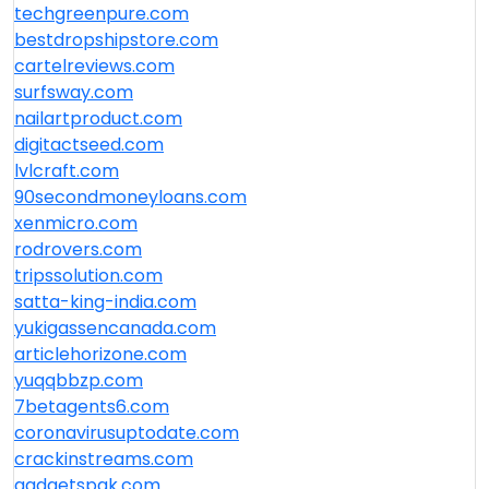
techgreenpure.com
bestdropshipstore.com
cartelreviews.com
surfsway.com
nailartproduct.com
digitactseed.com
lvlcraft.com
90secondmoneyloans.com
xenmicro.com
rodrovers.com
tripssolution.com
satta-king-india.com
yukigassencanada.com
articlehorizone.com
yuqqbbzp.com
7betagents6.com
coronavirusuptodate.com
crackinstreams.com
gadgetspak.com