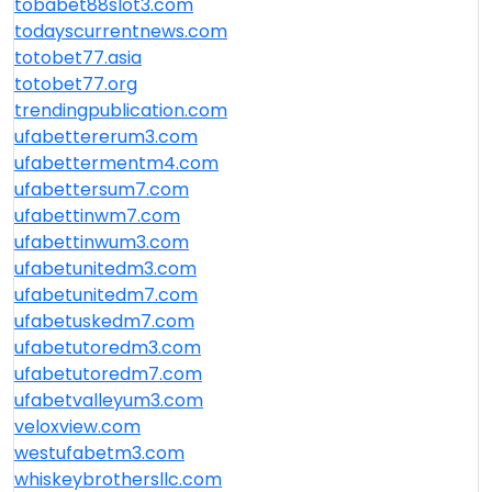
tobabet88slot3.com
todayscurrentnews.com
totobet77.asia
totobet77.org
trendingpublication.com
ufabettererum3.com
ufabettermentm4.com
ufabettersum7.com
ufabettinwm7.com
ufabettinwum3.com
ufabetunitedm3.com
ufabetunitedm7.com
ufabetuskedm7.com
ufabetutoredm3.com
ufabetutoredm7.com
ufabetvalleyum3.com
veloxview.com
westufabetm3.com
whiskeybrothersllc.com