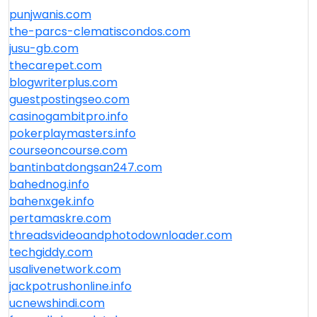
punjwanis.com
the-parcs-clematiscondos.com
jusu-gb.com
thecarepet.com
blogwriterplus.com
guestpostingseo.com
casinogambitpro.info
pokerplaymasters.info
courseoncourse.com
bantinbatdongsan247.com
bahednog.info
bahenxgek.info
pertamaskre.com
threadsvideoandphotodownloader.com
techgiddy.com
usalivenetwork.com
jackpotrushonline.info
ucnewshindi.com