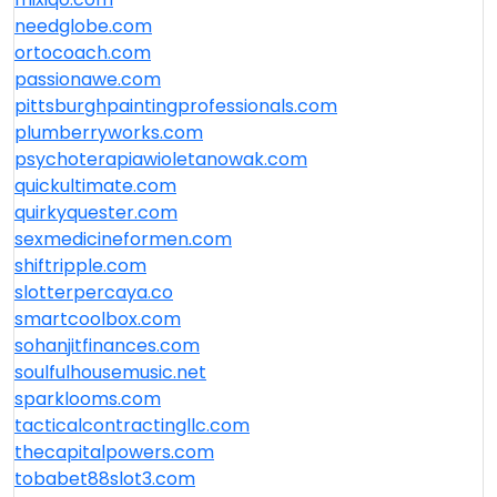
needglobe.com
ortocoach.com
passionawe.com
pittsburghpaintingprofessionals.com
plumberryworks.com
psychoterapiawioletanowak.com
quickultimate.com
quirkyquester.com
sexmedicineformen.com
shiftripple.com
slotterpercaya.co
smartcoolbox.com
sohanjitfinances.com
soulfulhousemusic.net
sparklooms.com
tacticalcontractingllc.com
thecapitalpowers.com
tobabet88slot3.com