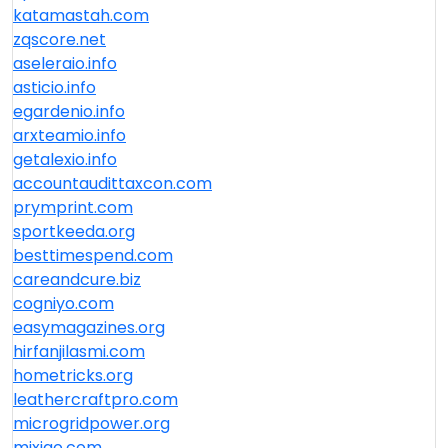
katamastah.com
zqscore.net
aseleraio.info
asticio.info
egardenio.info
arxteamio.info
getalexio.info
accountaudittaxcon.com
prymprint.com
sportkeeda.org
besttimespend.com
careandcure.biz
cogniyo.com
easymagazines.org
hirfanjilasmi.com
hometricks.org
leathercraftpro.com
microgridpower.org
mixiqo.com