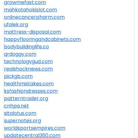
growmefast.com
mahkotahokislot.com
onlinecancerpharm.com
ufalek.org
mattress-disposal.com
happyflooringandcabinets.com
bodybuildinglife.co
qrdoggy.com
technologygud.com
realshocknews.com
pickgb.com
healthmistakes.com
ksfashiondresses.com
patterntrader.org
cnhpa.net
sitalotus.com
supernotes.org
worldsportsempires.com
updatecentral360.com