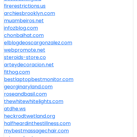
firerestrictions.us
archiesbrooklyn.com
muambeiros.net
infozblog.com
chonbaihat.com
elblogdeoscargonzalez.com
webpromote.net
steroids-store.co
arteydecoracion.net
fithog.com
bestlaptopbestmonitor.com
georginaryland.com
roseandbasil.com
thewhitewhitelights.com
atdhe.ws
heckrodtwetland.org
halfheardinthestillness.com
mybestmassagechair.com