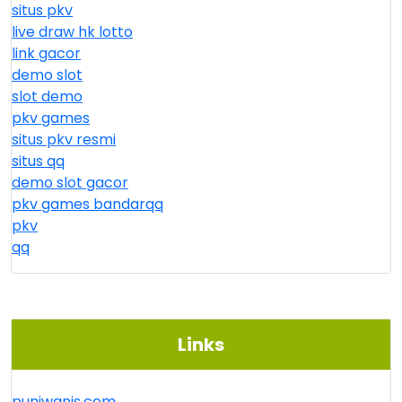
situs pkv
live draw hk lotto
link gacor
demo slot
slot demo
pkv games
situs pkv resmi
situs qq
demo slot gacor
pkv games bandarqq
pkv
qq
Links
punjwanis.com