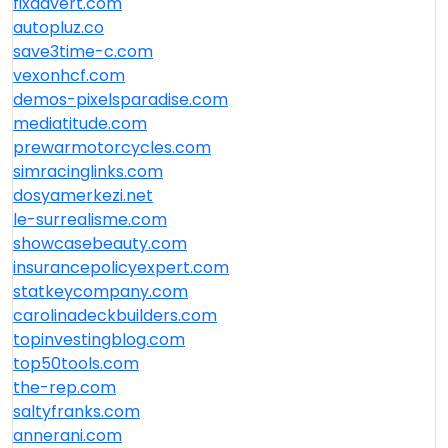
fixadvert.com
autopluz.co
save3time-c.com
vexonhcf.com
demos-pixelsparadise.com
mediatitude.com
prewarmotorcycles.com
simracinglinks.com
dosyamerkezi.net
le-surrealisme.com
showcasebeauty.com
insurancepolicyexpert.com
statkeycompany.com
carolinadeckbuilders.com
topinvestingblog.com
top50tools.com
the-rep.com
saltyfranks.com
annerani.com