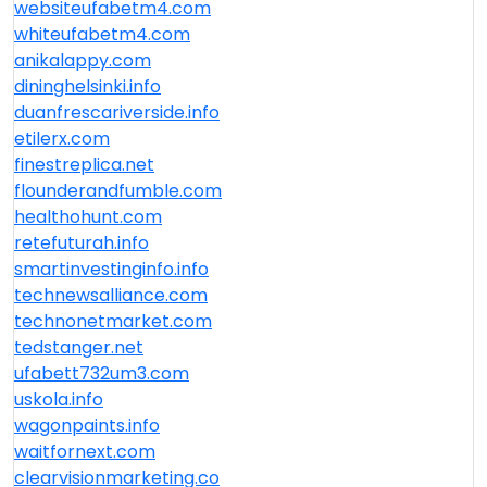
websiteufabetm4.com
whiteufabetm4.com
anikalappy.com
dininghelsinki.info
duanfrescariverside.info
etilerx.com
finestreplica.net
flounderandfumble.com
healthohunt.com
retefuturah.info
smartinvestinginfo.info
technewsalliance.com
technonetmarket.com
tedstanger.net
ufabett732um3.com
uskola.info
wagonpaints.info
waitfornext.com
clearvisionmarketing.co