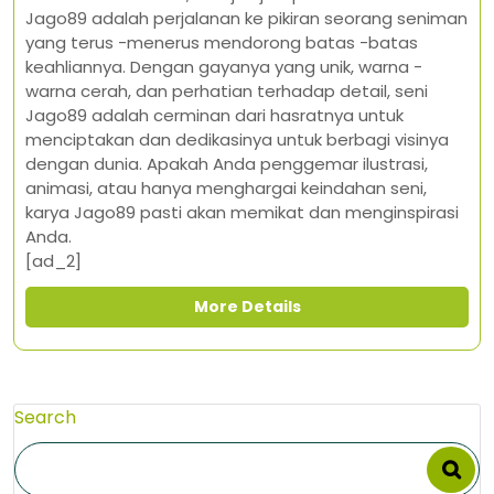
Jago89 adalah perjalanan ke pikiran seorang seniman
yang terus -menerus mendorong batas -batas
keahliannya. Dengan gayanya yang unik, warna -
warna cerah, dan perhatian terhadap detail, seni
Jago89 adalah cerminan dari hasratnya untuk
menciptakan dan dedikasinya untuk berbagi visinya
dengan dunia. Apakah Anda penggemar ilustrasi,
animasi, atau hanya menghargai keindahan seni,
karya Jago89 pasti akan memikat dan menginspirasi
Anda.
[ad_2]
More Details
Search