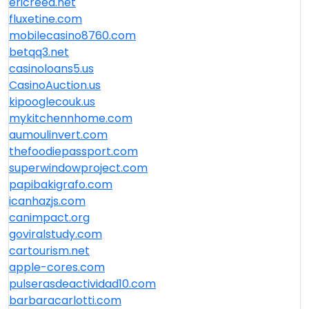
ericreed.net
fluxetine.com
mobilecasino8760.com
betqq3.net
casinoloans5.us
CasinoAuction.us
kipooglecouk.us
mykitchennhome.com
aumoulinvert.com
thefoodiepassport.com
superwindowproject.com
papibakigrafo.com
icanhazjs.com
canimpact.org
goviralstudy.com
cartourism.net
apple-cores.com
pulserasdeactividad10.com
barbaracarlotti.com