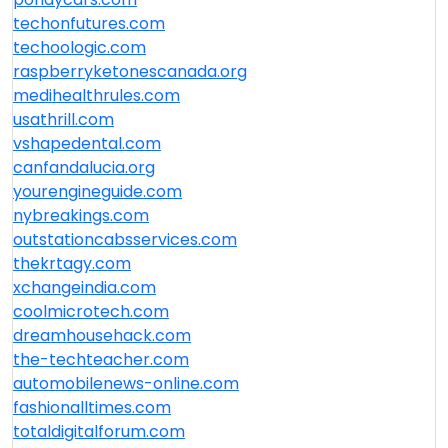
techonfutures.com
techoologic.com
raspberryketonescanada.org
medihealthrules.com
usathrill.com
vshapedental.com
canfandalucia.org
yourengineguide.com
nybreakings.com
outstationcabsservices.com
thekrtagy.com
xchangeindia.com
coolmicrotech.com
dreamhousehack.com
the-techteacher.com
automobilenews-online.com
fashionalltimes.com
totaldigitalforum.com