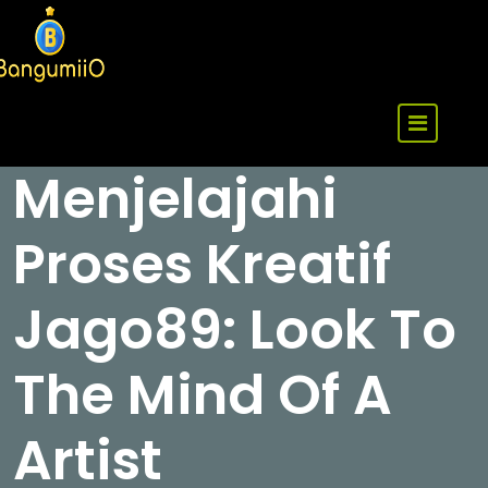
Skip
to
content
Dapatkan maxwin besar hari ini dengan slot gacor 
tinggi tanpa risiko rugi. Slot ini memberikan h
Menjelajahi
Proses Kreatif
Jago89: Look To
The Mind Of A
Artist