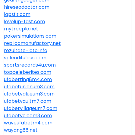
hireseodoctor.com
lapsfit.com
levelup-fast.com
mytreepla.net
pokersimulations.com
replicamanufactory.net
rezultate-loto.info
splendifulous.com
sportsrecords4u.com
topceleberites.com
ufabetting8m4.com
ufabetunionum3.com
ufabetvalueum3.com
ufabetvaultm7.com
ufabetvillageum7.com
ufabetvoicem3.com
waveufabetm4.com
wayang88.net