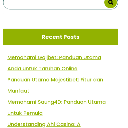
Recent Posts
Memahami Gajibet: Panduan Utama
Anda untuk Taruhan Online
Panduan Utama Majestibet: Fitur dan
Manfaat
Memahami Saung4D: Panduan Utama
untuk Pemula
Understanding Ahl Casino: A