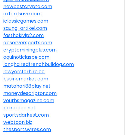
newbestcrypto.com
oxfordsave.com
iclassicgames.com
saung-artikel.com
fasthokivip2.com
observersports.com
cryptominingplus.com
aquinoticiaspe.com
longhairedfrenchbulldog.com
lawyersforhire.co
businemarket.com
matahari88play.net
moneydescriptor.com
youthsmagazine.com
painaidee.net
sportsdarkest.com
webtoon.biz
thesportswires.com