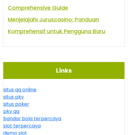
Comprehensive Guide
Menjelajahi Juruscasino: Panduan
Komprehensif untuk Pengguna Baru
Links
situs qq online
situs pkv
situs poker
pkv qq
bandar bola terpercaya
slot terpercaya
demo slot