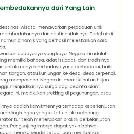
g Membedakannya dari Yang Lain
Search
destinasi wisata, menawarkan perpaduan unik
membedakannya dari destinasi lainnya. Terletak di
l namun dinamis yang berhasil melestarikan cara
as.
h warisan budayanya yang kaya. Negara ini adalah
 memiliki bahasa, adat istiadat, dan tradisinya
n untuk menyelami budaya yang berbeda ini, baik
ajinan tangan, atau kunjungan ke desa-desa terpencil.
ang mempesona. Negara ini memiliki hutan hujan
nggi, menjadikannya surga bagi pecinta alam.
egara ini, melakukan trekking di pegunungan, atau
innya adalah komitmennya terhadap keberlanjutan
uran lingkungan yang ketat untuk melindungi
ator tur telah menerapkan praktik berkelanjutan
gan. Pengunjung Imbajp dapat yakin bahwa
upan mereka sendiri tetapi juga memberikan