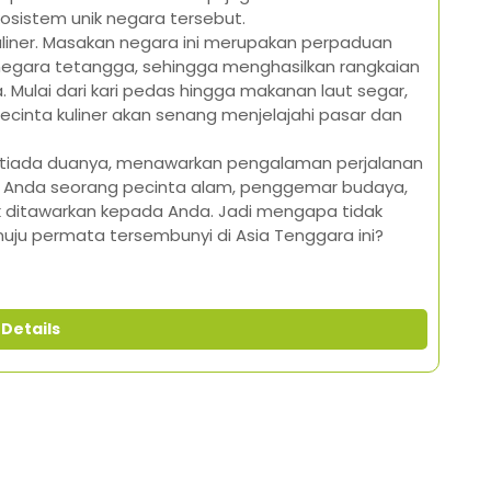
osistem unik negara tersebut.
kuliner. Masakan negara ini merupakan perpaduan
-negara tetangga, sehingga menghasilkan rangkaian
 Mulai dari kari pedas hingga makanan laut segar,
ecinta kuliner akan senang menjelajahi pasar dan
g tiada duanya, menawarkan pengalaman perjalanan
ah Anda seorang pecinta alam, penggemar budaya,
tuk ditawarkan kepada Anda. Jadi mengapa tidak
u permata tersembunyi di Asia Tenggara ini?
Details