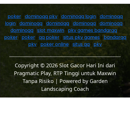
poker
|
dominoqq pkv
|
dominoqq login
|
dominoqq
login
|
dominoqq
|
dominoqq
|
dominoqq
|
dominoqq
|
dominoqq
|
slot maxwin
|
pkv games bandarqq
|
poker
|
poker
|
qq poker
|
situs pkv games
|
bandarqq
pkv
|
poker online
|
situs qq
|
pkv
Copyright © 2026 Slot Gacor Hari Ini dari
Pragmatic Play, RTP Tinggi untuk Maxwin
Tanpa Risiko | Powered by
Garden
Landscaping Coach