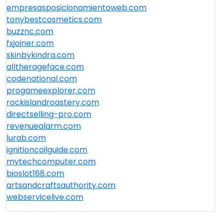
empresasposicionamientoweb.com
tonybestcosmetics.com
buzznc.com
fxjoiner.com
skinbykindra.com
alltherageface.com
codenational.com
progameexplorer.com
rockislandroastery.com
directselling-pro.com
revenuealarm.com
lurab.com
ignitioncoilguide.com
mytechcomputer.com
bioslot168.com
artsandcraftsauthority.com
webservicelive.com