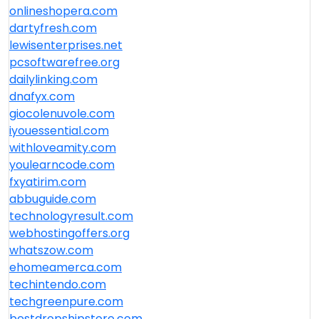
onlineshopera.com
dartyfresh.com
lewisenterprises.net
pcsoftwarefree.org
dailylinking.com
dnafyx.com
giocolenuvole.com
iyouessential.com
withloveamity.com
youlearncode.com
fxyatirim.com
abbuguide.com
technologyresult.com
webhostingoffers.org
whatszow.com
ehomeamerca.com
techintendo.com
techgreenpure.com
bestdropshipstore.com