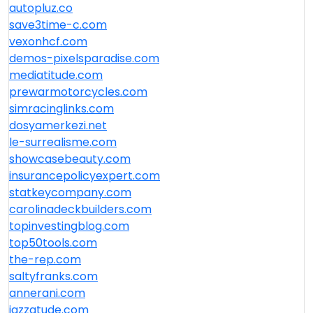
autopluz.co
save3time-c.com
vexonhcf.com
demos-pixelsparadise.com
mediatitude.com
prewarmotorcycles.com
simracinglinks.com
dosyamerkezi.net
le-surrealisme.com
showcasebeauty.com
insurancepolicyexpert.com
statkeycompany.com
carolinadeckbuilders.com
topinvestingblog.com
top50tools.com
the-rep.com
saltyfranks.com
annerani.com
jazzatude.com