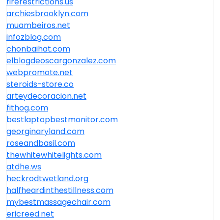
firerestrictions.us
archiesbrooklyn.com
muambeiros.net
infozblog.com
chonbaihat.com
elblogdeoscargonzalez.com
webpromote.net
steroids-store.co
arteydecoracion.net
fithog.com
bestlaptopbestmonitor.com
georginaryland.com
roseandbasil.com
thewhitewhitelights.com
atdhe.ws
heckrodtwetland.org
halfheardinthestillness.com
mybestmassagechair.com
ericreed.net