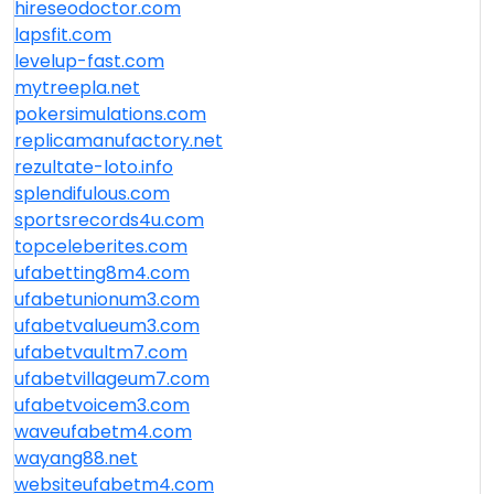
hireseodoctor.com
lapsfit.com
levelup-fast.com
mytreepla.net
pokersimulations.com
replicamanufactory.net
rezultate-loto.info
splendifulous.com
sportsrecords4u.com
topceleberites.com
ufabetting8m4.com
ufabetunionum3.com
ufabetvalueum3.com
ufabetvaultm7.com
ufabetvillageum7.com
ufabetvoicem3.com
waveufabetm4.com
wayang88.net
websiteufabetm4.com