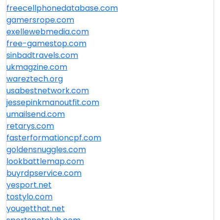
freecellphonedatabase.com
gamersrope.com
exellewebmedia.com
free-gamestop.com
sinbadtravels.com
ukmagzine.com
wareztech.org
usabestnetwork.com
jessepinkmanoutfit.com
umailsend.com
retarys.com
fasterformationcpf.com
goldensnuggles.com
lookbattlemap.com
buyrdpservice.com
yesport.net
tostylo.com
yougetthat.net