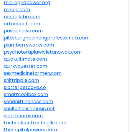
microgridpower.org
mixiqo.com
needglobe.com
ortocoach.com
passionawe.com
pittsburghpaintingprofessionals.com
plumberryworks.com
psychoterapiawioletanowak.com
quickultimate.com
quirkyquester.com
sexmedicineformen.com
shiftripple.com
slotterpercaya.co
smartcoolbox.com
sohanjitfinances.com
soulfulhousemusic.net
sparklooms.com
tacticalcontractingllc.com
thecapitalpowers.com