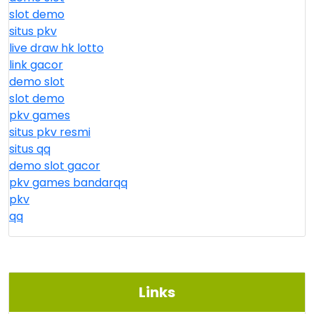
slot demo
situs pkv
live draw hk lotto
link gacor
demo slot
slot demo
pkv games
situs pkv resmi
situs qq
demo slot gacor
pkv games bandarqq
pkv
qq
Links