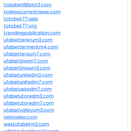
tobabet88slot3.com
todayscurrentnews.com
totobet77.asia
totobet77.org
trendingpublication.com
ufabettererum3.com
ufabettermentm4.com
ufabettersum7.com
ufabettinwm7.com
ufabettinwum3.com
ufabetunitedm3.com
ufabetunitedm7.com
ufabetuskedm7.com
ufabetutoredm3.com
ufabetutoredm7.com
ufabetvalleyum3.com
veloxview.com
westufabetm3.com