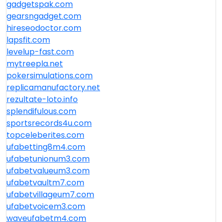
gadgetspak.com
gearsngadget.com
hireseodoctor.com
lapsfit.com
levelup-fast.com
mytreepla.net
pokersimulations.com
replicamanufactory.net
rezultate-loto.info
splendifulous.com
sportsrecords4u.com
topceleberites.com
ufabetting8m4.com
ufabetunionum3.com
ufabetvalueum3.com
ufabetvaultm7.com
ufabetvillageum7.com
ufabetvoicem3.com
waveufabetm4.com