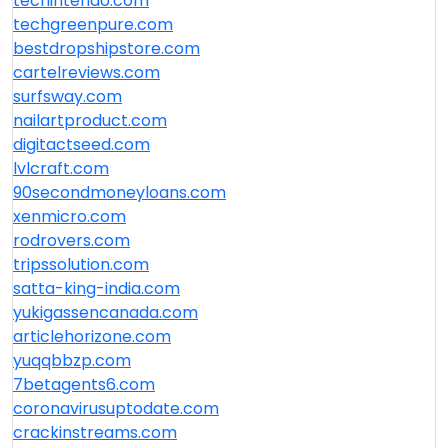
techintendo.com
techgreenpure.com
bestdropshipstore.com
cartelreviews.com
surfsway.com
nailartproduct.com
digitactseed.com
lvlcraft.com
90secondmoneyloans.com
xenmicro.com
rodrovers.com
tripssolution.com
satta-king-india.com
yukigassencanada.com
articlehorizone.com
yuqqbbzp.com
7betagents6.com
coronavirusuptodate.com
crackinstreams.com