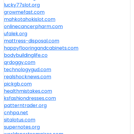
lucky77slot.org
growmefast.com
mahkotahokislot.com
onlinecancerpharm.com
ufalek.org
mattress-disposal.com
happyflooringandcabinets.com
bodybuildinglife.co
qrdoggy.com
technologygud.com
realshocknews.com
pickgb.com
healthmistakes.com
ksfashiondresses.com
patterntrader.org
cnhpa.net
sitalotus.com
supernotes.org