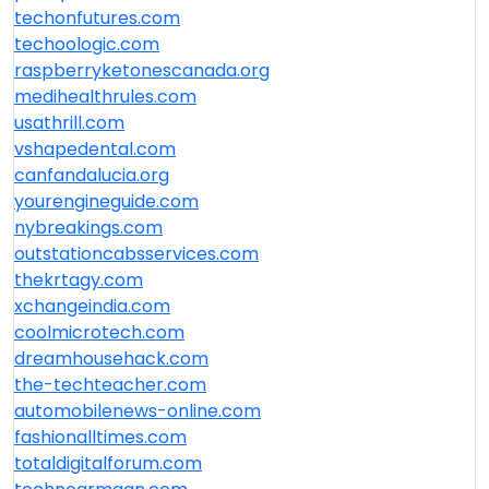
techonfutures.com
techoologic.com
raspberryketonescanada.org
medihealthrules.com
usathrill.com
vshapedental.com
canfandalucia.org
yourengineguide.com
nybreakings.com
outstationcabsservices.com
thekrtagy.com
xchangeindia.com
coolmicrotech.com
dreamhousehack.com
the-techteacher.com
automobilenews-online.com
fashionalltimes.com
totaldigitalforum.com