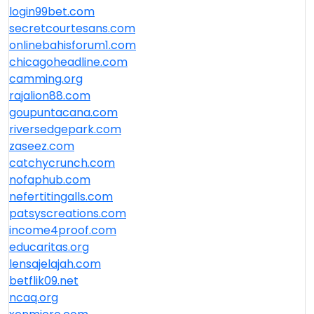
login99bet.com
secretcourtesans.com
onlinebahisforum1.com
chicagoheadline.com
camming.org
rajalion88.com
goupuntacana.com
riversedgepark.com
zaseez.com
catchycrunch.com
nofaphub.com
nefertitingalls.com
patsyscreations.com
income4proof.com
educaritas.org
lensajelajah.com
betflik09.net
ncaq.org