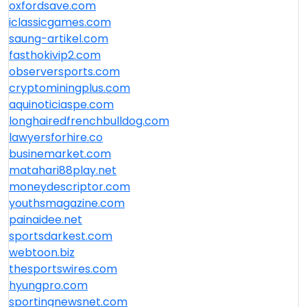
oxfordsave.com
iclassicgames.com
saung-artikel.com
fasthokivip2.com
observersports.com
cryptominingplus.com
aquinoticiaspe.com
longhairedfrenchbulldog.com
lawyersforhire.co
businemarket.com
matahari88play.net
moneydescriptor.com
youthsmagazine.com
painaidee.net
sportsdarkest.com
webtoon.biz
thesportswires.com
hyungpro.com
sportingnewsnet.com