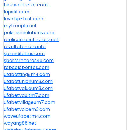
hireseodoctor.com
lapsfit.com
levelup-fast.com
mytreepla.net
pokersimulations.com
replicamanufactory.net
rezultate-loto.info
splendifulous.com
sportsrecords4u.com
topceleberites.com
ufabetting8m4.com
ufabetunionum3.com
ufabetvalueum3.com
ufabetvaultm7.com
ufabetvillageum7.com
ufabetvoicem3.com
waveufabetm4.com
wayang88.net