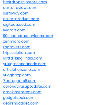
bestdropshipstore.com
cartelreviews.com
surfsway.com
nailartproduct.com
digitactseed.com
lvlcraft.com
90secondmoneyloans.com
xenmicro.com
rodrovers.com
tripssolution.com
satta-king-india.com
yukigassencanada.com
articlehorizone.com
yuqqbbzp.com
7betagents6.com
coronavirusuptodate.com
crackinstreams.com
gadgetspak.com
gearsngadget.com