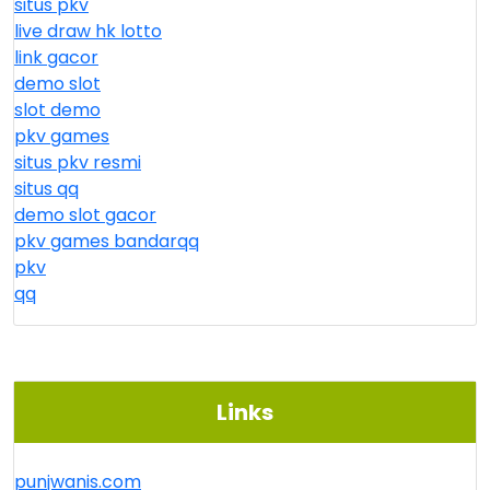
situs pkv
live draw hk lotto
link gacor
demo slot
slot demo
pkv games
situs pkv resmi
situs qq
demo slot gacor
pkv games bandarqq
pkv
qq
Links
punjwanis.com