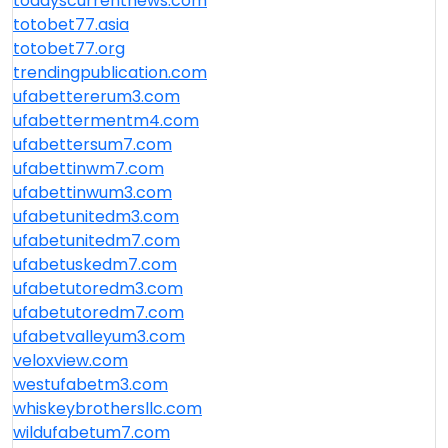
todayscurrentnews.com
totobet77.asia
totobet77.org
trendingpublication.com
ufabettererum3.com
ufabettermentm4.com
ufabettersum7.com
ufabettinwm7.com
ufabettinwum3.com
ufabetunitedm3.com
ufabetunitedm7.com
ufabetuskedm7.com
ufabetutoredm3.com
ufabetutoredm7.com
ufabetvalleyum3.com
veloxview.com
westufabetm3.com
whiskeybrothersllc.com
wildufabetum7.com