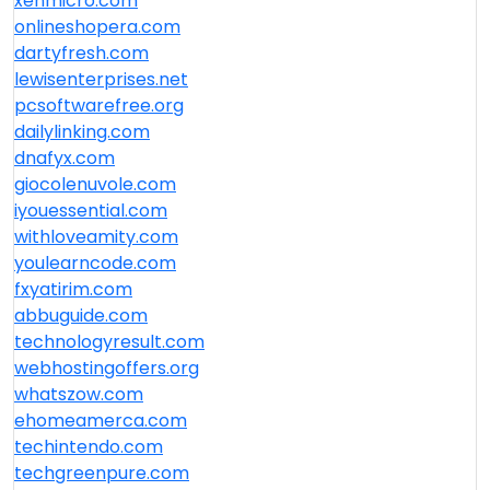
xenmicro.com
onlineshopera.com
dartyfresh.com
lewisenterprises.net
pcsoftwarefree.org
dailylinking.com
dnafyx.com
giocolenuvole.com
iyouessential.com
withloveamity.com
youlearncode.com
fxyatirim.com
abbuguide.com
technologyresult.com
webhostingoffers.org
whatszow.com
ehomeamerca.com
techintendo.com
techgreenpure.com