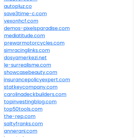
autopluz.co
save3time-c.com
vexonhcf.com
demos-pixelsparadise.com
mediatitude.com
prewarmotorcycles.com
simracinglinks.com
dosyamerkezi.net
le-surrealisme.com
showcasebeauty.com
insurancepolicyexpert.com
statkeycompany.com
carolinadeckbuilders.com
topinvestingblog.com
top50tools.com
the-rep.com
saltyfranks.com
annerani.com