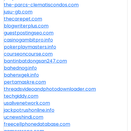
the-parcs-clematiscondos.com
jusu-gb.com
thecarepet.com
blogwriterplus.com
guestpostingseo.com
casinogambitpro.info
pokerplaymasters.info
courseoncourse.com
bantinbatdongsan247.com
bahednog.info
bahenxgek.info
pertamaskre.com
threadsvideoandphotodownloader.com
techgiddy.com
usalivenetwork.com
jackpotrushonline.info
ucnewshindi.com
freecellphonedatabase.com