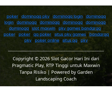
poker
|
dominoqq pkv
|
dominoqq login
|
dominoqq
login
|
dominoqq
|
dominoqq
|
dominoqq
|
dominoqq
|
dominoqq
|
slot maxwin
|
pkv games bandarqq
|
poker
|
poker
|
qq poker
|
situs pkv games
|
bandarqq
pkv
|
poker online
|
situs qq
|
pkv
Copyright © 2026 Slot Gacor Hari Ini dari
Pragmatic Play, RTP Tinggi untuk Maxwin
Tanpa Risiko | Powered by
Garden
Landscaping Coach