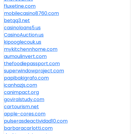
fluxetine.com
mobilecasino8760.com
betqq3.net
casinoloans5.us
CasinoAuction.us
kipooglecouk.us
mykitchennhome.com
aumoulinvert.com
thefoodiepassport.com
superwindowproject.com
papibakigrafo.com
icanhazjs.com
canimpact.org
goviralstudy.com
cartourism.net
apple-cores.com
pulserasdeactividad10.com
barbaracarlotti.com