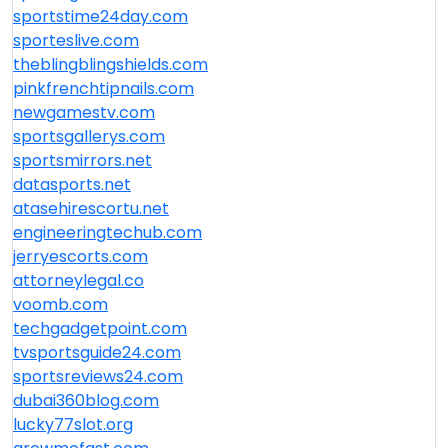
sportstime24day.com
sporteslive.com
theblingblingshields.com
pinkfrenchtipnails.com
newgamestv.com
sportsgallerys.com
sportsmirrors.net
datasports.net
atasehirescortu.net
engineeringtechub.com
jerryescorts.com
attorneylegal.co
voomb.com
techgadgetpoint.com
tvsportsguide24.com
sportsreviews24.com
dubai360blog.com
lucky77slot.org