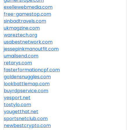
gamersrope.com
exellewebmedia.com
free-gamestop.com
sinbadtravels.com
ukmagzine.com
wareztech.org
usabestnetwork.com
jessepinkmanoutfit.com
umailsend.com
retarys.com
fasterformationcpf.com
goldensnuggles.com
lookbattlemap.com
buyrdpservice.com
yesport.net
tostylo.com
yougetthat.net
sportsnetclub.com
newbestcrypto.com