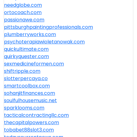
needglobe.com
ortocoach.com
passionawe.com
pittsburghpaintingprofessionals.com
plumberryworks.com
psychoterapiawioletanowak.com
quickultimate.com
quirkyquester.com
sexmedicineformen.com
shiftripple.com
slotterpercaya.co
smartcoolbox.com
sohanjitfinances.com
soulfulhousemusic.net
sparklooms.com
tacticalcontractingllc.com
thecapitalpowers.com
tobabet88slot3.com