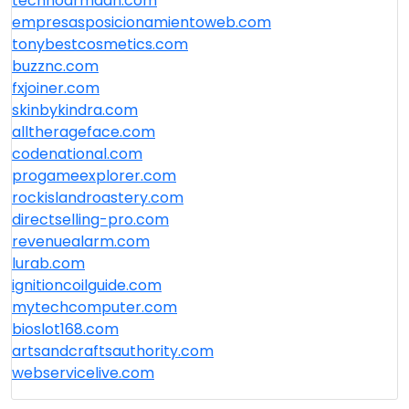
technoarmaan.com
empresasposicionamientoweb.com
tonybestcosmetics.com
buzznc.com
fxjoiner.com
skinbykindra.com
alltherageface.com
codenational.com
progameexplorer.com
rockislandroastery.com
directselling-pro.com
revenuealarm.com
lurab.com
ignitioncoilguide.com
mytechcomputer.com
bioslot168.com
artsandcraftsauthority.com
webservicelive.com