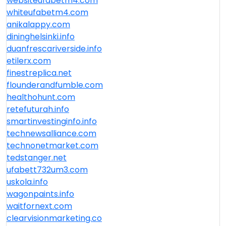
websiteufabetm4.com
whiteufabetm4.com
anikalappy.com
dininghelsinki.info
duanfrescariverside.info
etilerx.com
finestreplica.net
flounderandfumble.com
healthohunt.com
retefuturah.info
smartinvestinginfo.info
technewsalliance.com
technonetmarket.com
tedstanger.net
ufabett732um3.com
uskola.info
wagonpaints.info
waitfornext.com
clearvisionmarketing.co