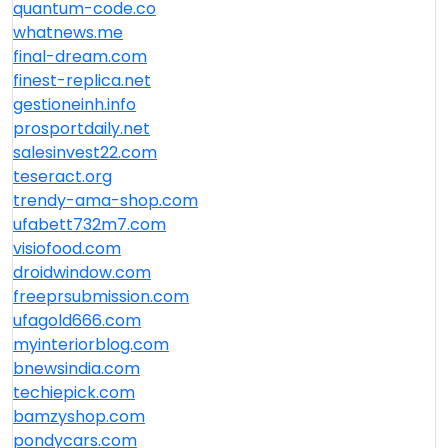
quantum-code.co
whatnews.me
final-dream.com
finest-replica.net
gestioneinh.info
prosportdaily.net
salesinvest22.com
teseract.org
trendy-ama-shop.com
ufabett732m7.com
visiofood.com
droidwindow.com
freeprsubmission.com
ufagold666.com
myinteriorblog.com
bnewsindia.com
techiepick.com
bamzyshop.com
pondycars.com