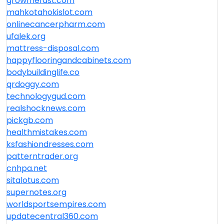
growmefast.com
mahkotahokislot.com
onlinecancerpharm.com
ufalek.org
mattress-disposal.com
happyflooringandcabinets.com
bodybuildinglife.co
qrdoggy.com
technologygud.com
realshocknews.com
pickgb.com
healthmistakes.com
ksfashiondresses.com
patterntrader.org
cnhpa.net
sitalotus.com
supernotes.org
worldsportsempires.com
updatecentral360.com