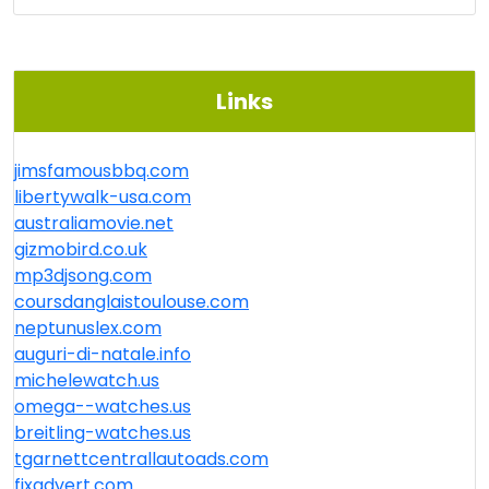
Links
jimsfamousbbq.com
libertywalk-usa.com
australiamovie.net
gizmobird.co.uk
mp3djsong.com
coursdanglaistoulouse.com
neptunuslex.com
auguri-di-natale.info
michelewatch.us
omega--watches.us
breitling-watches.us
tgarnettcentrallautoads.com
fixadvert.com