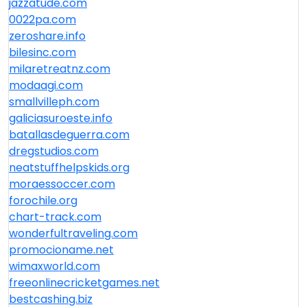
jazzatude.com
0022pa.com
zeroshare.info
bilesinc.com
milaretreatnz.com
modaagi.com
smallvilleph.com
galiciasuroeste.info
batallasdeguerra.com
dregstudios.com
neatstuffhelpskids.org
moraessoccer.com
forochile.org
chart-track.com
wonderfultraveling.com
promocioname.net
wimaxworld.com
freeonlinecricketgames.net
bestcashing.biz