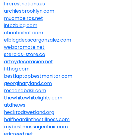
firerestrictions.us
archiesbrooklyn.com
muambeiros.net
infozblog.com
chonbaihat.com
elblogdeoscargonzalez.com
webpromote.net
steroids-store.co
arteydecoracion.net
fithog.com
bestlaptopbestmonitor.com
georginaryland.com
roseandbasil.com
thewhitewhitelights.com
atdhe.ws
heckrodtwetland.org
halfheardinthestillness.com
mybestmassagechair.com
ericreed.net