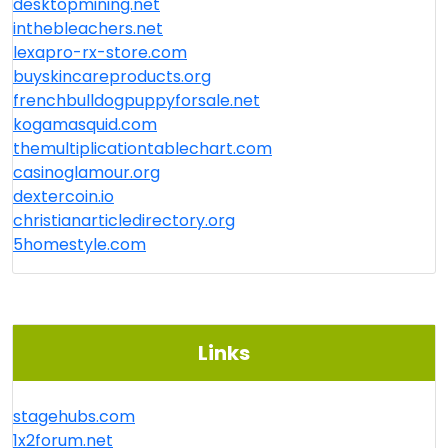
desktopmining.net
inthebleachers.net
lexapro-rx-store.com
buyskincareproducts.org
frenchbulldogpuppyforsale.net
kogamasquid.com
themultiplicationtablechart.com
casinoglamour.org
dextercoin.io
christianarticledirectory.org
5homestyle.com
Links
stagehubs.com
1x2forum.net