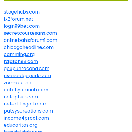
stagehubs.com
1x2forum.net
login99bet.com
secretcourtesans.com
onlinebahisforum1.com
chicagoheadline.com
camming.org
rajalion88.com
goupuntacana.com
riversedgepark.com
zaseez.com
catchycrunch.com
nofaphub.com
nefertitingalls.com
patsyscreations.com
income4proof.com
educaritas.org