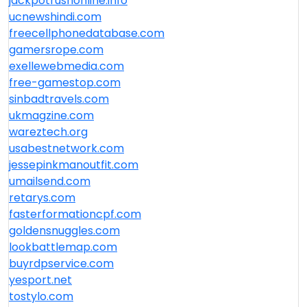
jackpotrushonline.info
ucnewshindi.com
freecellphonedatabase.com
gamersrope.com
exellewebmedia.com
free-gamestop.com
sinbadtravels.com
ukmagzine.com
wareztech.org
usabestnetwork.com
jessepinkmanoutfit.com
umailsend.com
retarys.com
fasterformationcpf.com
goldensnuggles.com
lookbattlemap.com
buyrdpservice.com
yesport.net
tostylo.com