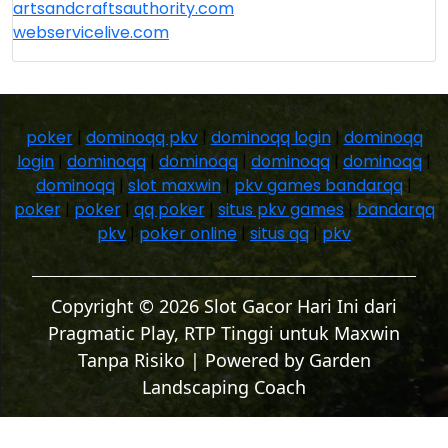
artsandcraftsauthority.com
webservicelive.com
poker
|
dominoqq pkv
|
dominoqq login
|
dominoqq
login
|
dominoqq
|
dominoqq
|
dominoqq
|
dominoqq
|
dominoqq
|
slot maxwin
|
pkv games bandarqq
|
poker
|
poker
|
qq poker
|
situs pkv games
|
bandarqq
pkv
|
poker online
|
situs qq
|
pkv
Copyright © 2026 Slot Gacor Hari Ini dari
Pragmatic Play, RTP Tinggi untuk Maxwin
Tanpa Risiko | Powered by
Garden
Landscaping Coach