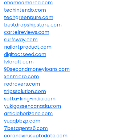
ehomeamerca.com
techintendo.com
techgreenpure.com
bestdropshipstore.com
cartelreviews.com
surfsway.com
nailartproduct.com
digitactseed.com
lvlcraft.com
90secondmoneyloans.com
xenmicro.com
rodrovers.com
tripssolution.com
satta-king-india.com
yukigassencanada.com
articlehorizone.com
yuqqbbzp.com
7betagents6.com
coronavirusuptodate.com