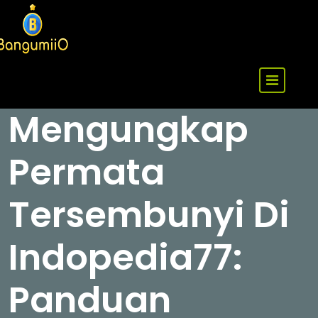
Skip
to
content
Dapatkan maxwin besar hari ini dengan slot gacor 
tinggi tanpa risiko rugi. Slot ini memberikan h
Mengungkap
Permata
Tersembunyi Di
Indopedia77:
Panduan