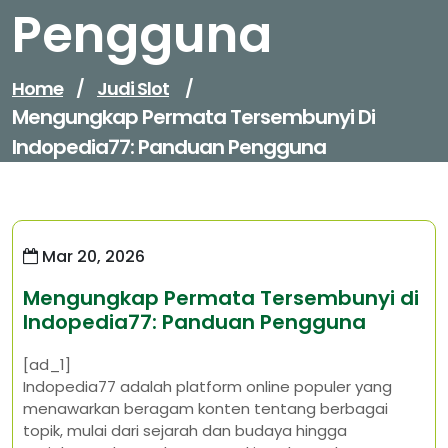
Pengguna
Home
/
Judi Slot
/
Mengungkap Permata Tersembunyi Di
Indopedia77: Panduan Pengguna
Mar 20, 2026
Mengungkap Permata Tersembunyi di
Indopedia77: Panduan Pengguna
[ad_1]
Indopedia77 adalah platform online populer yang
menawarkan beragam konten tentang berbagai
topik, mulai dari sejarah dan budaya hingga