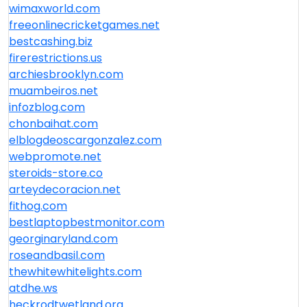
wimaxworld.com
freeonlinecricketgames.net
bestcashing.biz
firerestrictions.us
archiesbrooklyn.com
muambeiros.net
infozblog.com
chonbaihat.com
elblogdeoscargonzalez.com
webpromote.net
steroids-store.co
arteydecoracion.net
fithog.com
bestlaptopbestmonitor.com
georginaryland.com
roseandbasil.com
thewhitewhitelights.com
atdhe.ws
heckrodtwetland.org