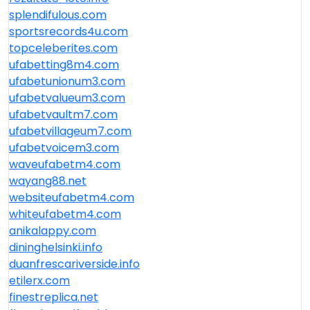
splendifulous.com
sportsrecords4u.com
topceleberites.com
ufabetting8m4.com
ufabetunionum3.com
ufabetvalueum3.com
ufabetvaultm7.com
ufabetvillageum7.com
ufabetvoicem3.com
waveufabetm4.com
wayang88.net
websiteufabetm4.com
whiteufabetm4.com
anikalappy.com
dininghelsinki.info
duanfrescariverside.info
etilerx.com
finestreplica.net