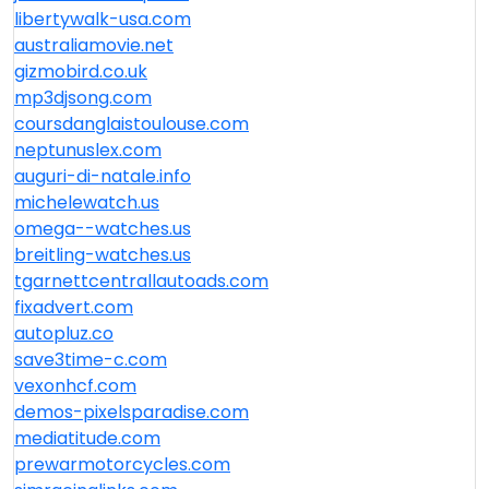
libertywalk-usa.com
australiamovie.net
gizmobird.co.uk
mp3djsong.com
coursdanglaistoulouse.com
neptunuslex.com
auguri-di-natale.info
michelewatch.us
omega--watches.us
breitling-watches.us
tgarnettcentrallautoads.com
fixadvert.com
autopluz.co
save3time-c.com
vexonhcf.com
demos-pixelsparadise.com
mediatitude.com
prewarmotorcycles.com