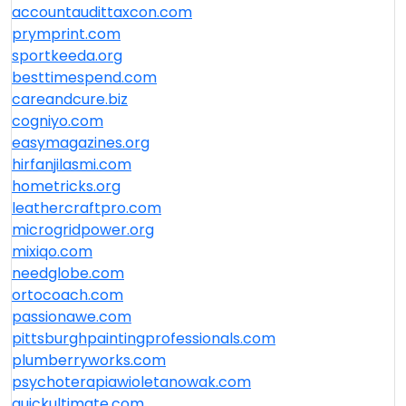
accountaudittaxcon.com
prymprint.com
sportkeeda.org
besttimespend.com
careandcure.biz
cogniyo.com
easymagazines.org
hirfanjilasmi.com
hometricks.org
leathercraftpro.com
microgridpower.org
mixiqo.com
needglobe.com
ortocoach.com
passionawe.com
pittsburghpaintingprofessionals.com
plumberryworks.com
psychoterapiawioletanowak.com
quickultimate.com