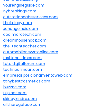
yourengineguide.com
nybreakings.com
outstationcabsservices.com
thekrtagy.com
xchangeindia.com
coolmicrotech.com
dreamhousehack.com
the-techteacher.com
automobilenews-online.com
fashionalltimes.com
totaldigitalforum.com
technoarmaan.com
empresasposicionamientoweb.com
tonybestcosmetics.com
buzznc.com
fxjoiner.com
skinbykindra.com
alltherageface.com