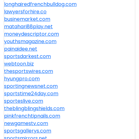
longhairedfrenchbulldog.com
lawyersforhire.co
businemarket.com
matahari88play.net
moneydescriptor.com
youthsmagazine.com
painaidee.net
sportsdarkest.com
webtoon.biz
thesportswires.com
hyungpro.com
sportingnewsnet.com
sportstime24day.com
sporteslive.com
theblingblingshields.com
pinkfrenchtipnails.com
newgamestv.com
sportsgallerys.com
sportsmirrors.net