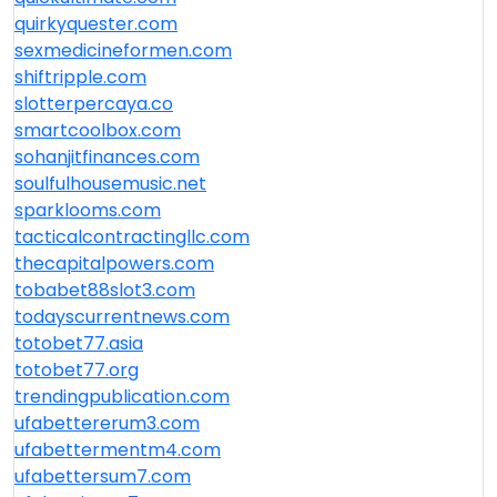
quirkyquester.com
sexmedicineformen.com
shiftripple.com
slotterpercaya.co
smartcoolbox.com
sohanjitfinances.com
soulfulhousemusic.net
sparklooms.com
tacticalcontractingllc.com
thecapitalpowers.com
tobabet88slot3.com
todayscurrentnews.com
totobet77.asia
totobet77.org
trendingpublication.com
ufabettererum3.com
ufabettermentm4.com
ufabettersum7.com