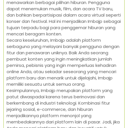
menawarkan berbagai pilihan hiburan. Pengguna
dapat menemukan musik, film, dan acara TV baru,
dan bahkan berpartisipasi dalam acara virtual seperti
konser dan festival. Hal ini menjadikan Imbajp sebagai
tujuan terpadu bagi para penggemar hiburan yang
mencari beragam konten.
Secara keseluruhan, Imbajp adalah platform
serbaguna yang melayani banyak pengguna dengan
fitur dan penawaran uniknya. Baik Anda seorang
pembuat konten yang ingin meningkatkan jumlah
pemirsa, pebisnis yang ingin memperluas kehadiran
online Anda, atau sekadar seseorang yang mencari
platform baru dan menarik untuk dijelajahi, Imbajp
memiliki sesuatu untuk semua orang.
Kesimpulannya, Imbajp merupakan platform yang
patut diwaspadai karena terus berinovasi dan
berkembang di industri teknologi. Kombinasi fitur
jejaring sosial, e-commerce, dan hiburan
menjadikannya platform menonjol yang
membedakannya dari platform lain di pasar. Jadi, jika