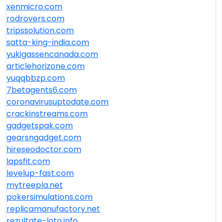
xenmicro.com
rodrovers.com
tripssolution.com
satta-king-india.com
yukigassencanada.com
articlehorizone.com
yuqqbbzp.com
7betagents6.com
coronavirusuptodate.com
crackinstreams.com
gadgetspak.com
gearsngadget.com
hireseodoctor.com
lapsfit.com
levelup-fast.com
mytreepla.net
pokersimulations.com
replicamanufactory.net
rezultate-loto.info