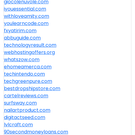
giocolenuvole.com
iyouessential.com
withloveamity.com
youlearncode.com
fxyatirim.com
abbuguide.com
technologyresult.com
webhostingoffers.org
whatszow.com
ehomeamerca.com
techintendo.com
techgreenpure.com
bestdropshipstore.com
cartelreviews.com
surfsway.com
nailartproduct.com
digitactseed.com
lvlcraft.com
90secondmoneyloans.com