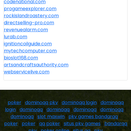
codenational.com
progameexplorer.com
rockislandroastery.com
directselling-pro.com
revenuealarm.com
lurab.com
ignitioncoilguide.com
mytechcomputer.com
bioslot168.com
artsandcraftsauthority.com
webservicelive.com
poker
|
dominoqq pkv
|
dominoqq login
|
dominoqq
login
|
dominoqq
|
dominoqq
|
dominoqq
|
dominoqq
|
dominoqq
|
slot maxwin
|
pkv games bandarqq
|
poker
|
poker
|
qq poker
|
situs pkv games
|
bandarqq
pkv
|
poker online
|
situs qq
|
pkv