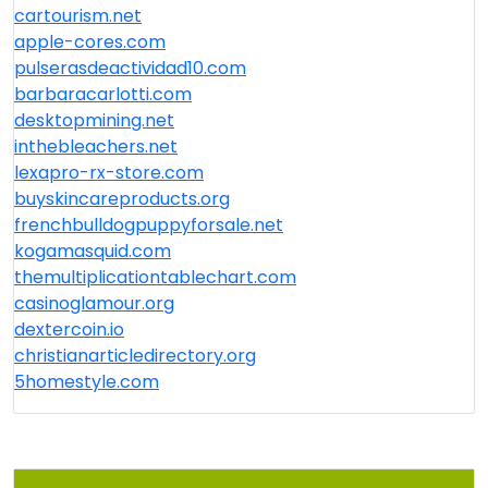
cartourism.net
apple-cores.com
pulserasdeactividad10.com
barbaracarlotti.com
desktopmining.net
inthebleachers.net
lexapro-rx-store.com
buyskincareproducts.org
frenchbulldogpuppyforsale.net
kogamasquid.com
themultiplicationtablechart.com
casinoglamour.org
dextercoin.io
christianarticledirectory.org
5homestyle.com