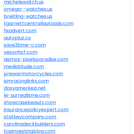
michelewatch.us
omega--watches.us
breitling-watches.us
tgarnettcentrallautoads.com
fixadvert.com
autopluz.co
save3time-c.com
vexonhcf.com
demos-pixelsparadise.com
mediatitude.com
prewarmotorcycles.com
simracinglinks.com
dosyamerkezi.net
le-surrealisme.com
showcasebeauty.com
insurancepolicyexpert.com
statkeycompany.com
carolinadeckbuilders.com
topinvestingblog.com