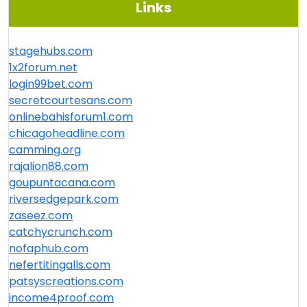
Links
stagehubs.com
1x2forum.net
login99bet.com
secretcourtesans.com
onlinebahisforum1.com
chicagoheadline.com
camming.org
rajalion88.com
goupuntacana.com
riversedgepark.com
zaseez.com
catchycrunch.com
nofaphub.com
nefertitingalls.com
patsyscreations.com
income4proof.com