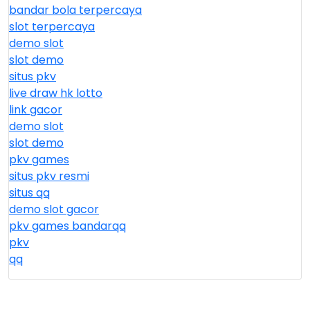
bandar bola terpercaya
slot terpercaya
demo slot
slot demo
situs pkv
live draw hk lotto
link gacor
demo slot
slot demo
pkv games
situs pkv resmi
situs qq
demo slot gacor
pkv games bandarqq
pkv
qq