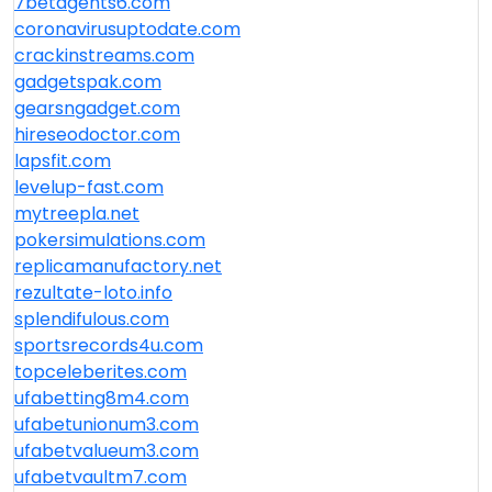
7betagents6.com
coronavirusuptodate.com
crackinstreams.com
gadgetspak.com
gearsngadget.com
hireseodoctor.com
lapsfit.com
levelup-fast.com
mytreepla.net
pokersimulations.com
replicamanufactory.net
rezultate-loto.info
splendifulous.com
sportsrecords4u.com
topceleberites.com
ufabetting8m4.com
ufabetunionum3.com
ufabetvalueum3.com
ufabetvaultm7.com