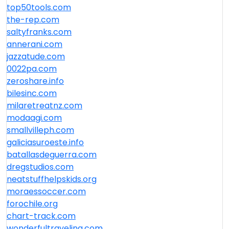
top50tools.com
the-rep.com
saltyfranks.com
annerani.com
jazzatude.com
0022pa.com
zeroshare.info
bilesinc.com
milaretreatnz.com
modaagi.com
smallvilleph.com
galiciasuroeste.info
batallasdeguerra.com
dregstudios.com
neatstuffhelpskids.org
moraessoccer.com
forochile.org
chart-track.com
wonderfultraveling.com