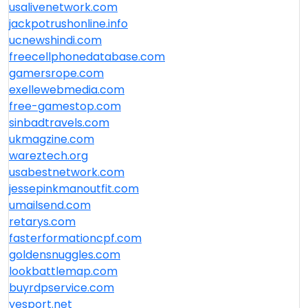
usalivenetwork.com
jackpotrushonline.info
ucnewshindi.com
freecellphonedatabase.com
gamersrope.com
exellewebmedia.com
free-gamestop.com
sinbadtravels.com
ukmagzine.com
wareztech.org
usabestnetwork.com
jessepinkmanoutfit.com
umailsend.com
retarys.com
fasterformationcpf.com
goldensnuggles.com
lookbattlemap.com
buyrdpservice.com
yesport.net