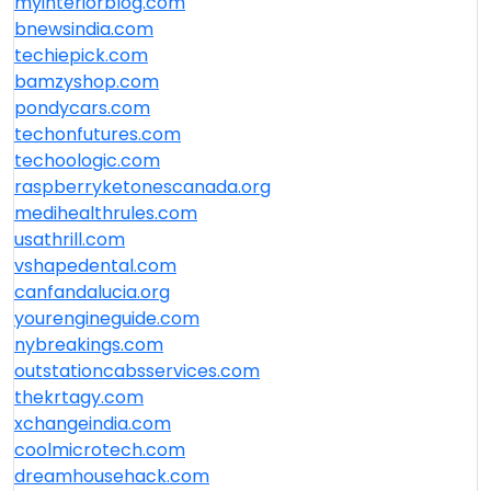
myinteriorblog.com
bnewsindia.com
techiepick.com
bamzyshop.com
pondycars.com
techonfutures.com
techoologic.com
raspberryketonescanada.org
medihealthrules.com
usathrill.com
vshapedental.com
canfandalucia.org
yourengineguide.com
nybreakings.com
outstationcabsservices.com
thekrtagy.com
xchangeindia.com
coolmicrotech.com
dreamhousehack.com