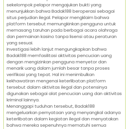
sekelompok pelapor mengajukan bukti yang
menunjukkan bahwa Badak188 beroperasi sebagai
situs perjudian ilegal. Pelapor mengklaim bahwa
platform tersebut memungkinkan pengguna untuk
memasang taruhan pada berbagai acara olahraga
dan permainan kasino tanpa lisensi atau peraturan
yang sesuai.
Investigasi lebih lanjut mengungkapkan bahwa
Badak188 memfasilitasi aktivitas pencucian uang
dengan mengizinkan pengguna menyetor dan
menarik uang dalam jumlah besar tanpa proses
verifikasi yang tepat. Hal ini menimbulkan
kekhawatiran mengenai keterlibatan platform
tersebut dalam aktivitas ilegal dan potensinya
digunakan sebagai alat pencucian uang dan aktivitas
kriminal lainnya.
Menanggapi tuduhan tersebut, Badak188
mengeluarkan pernyataan yang menyangkal adanya
keterlibatan dalam kegiatan ilegal dan menyatakan
bahwa mereka sepenuhnya mematuhi semua