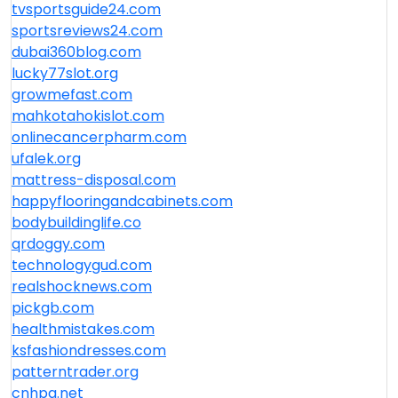
tvsportsguide24.com
sportsreviews24.com
dubai360blog.com
lucky77slot.org
growmefast.com
mahkotahokislot.com
onlinecancerpharm.com
ufalek.org
mattress-disposal.com
happyflooringandcabinets.com
bodybuildinglife.co
qrdoggy.com
technologygud.com
realshocknews.com
pickgb.com
healthmistakes.com
ksfashiondresses.com
patterntrader.org
cnhpa.net