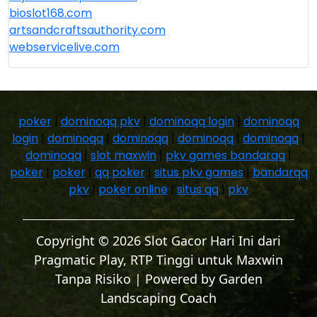
bioslot168.com
artsandcraftsauthority.com
webservicelive.com
poker
|
dominoqq pkv
|
dominoqq login
|
dominoqq
login
|
dominoqq
|
dominoqq
|
dominoqq
|
dominoqq
|
dominoqq
|
slot maxwin
|
pkv games bandarqq
|
poker
|
poker
|
qq poker
|
situs pkv games
|
bandarqq
pkv
|
poker online
|
situs qq
|
pkv
Copyright © 2026 Slot Gacor Hari Ini dari
Pragmatic Play, RTP Tinggi untuk Maxwin
Tanpa Risiko | Powered by
Garden
Landscaping Coach