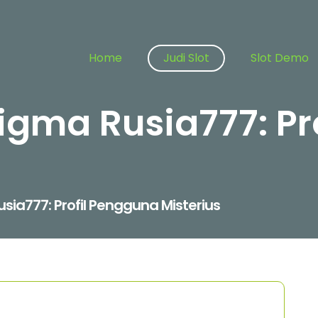
Home
Judi Slot
Slot Demo
r Pragmatic Play ber-RTP
 yang optimal.
gma Rusia777: Pr
a777: Profil Pengguna Misterius