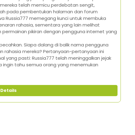
n mereka telah memicu perdebatan sengit,
garah pada pembentukan halaman dan forum
wa Russia777 memegang kunci untuk membuka
aran rahasia, sementara yang lain melihat
kan permainan pikiran dengan pengguna internet yang
rpecahkan. Siapa dalang di balik nama pengguna
gan rahasia mereka? Pertanyaan-pertanyaan ini
l yang pasti: Russia777 telah meninggalkan jejak
asa ingin tahu semua orang yang menemukan
Details