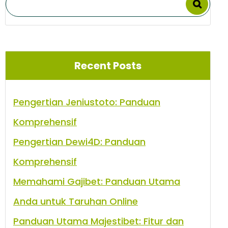
Recent Posts
Pengertian Jeniustoto: Panduan
Komprehensif
Pengertian Dewi4D: Panduan
Komprehensif
Memahami Gajibet: Panduan Utama
Anda untuk Taruhan Online
Panduan Utama Majestibet: Fitur dan