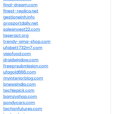
final-dream.com
finest-replica.net
gestioneinh.info
prosportdaily.net
salesinvest22.com
teseract.org
trendy-ama-shop.com
ufabett732m7.com
visiofood.com
droidwindow.com
freeprsubmission.com
ufagold666.com
myinteriorblog.com
bnewsindia.com
techiepick.com
bamzyshop.com
pondycars.com
techonfutures.com