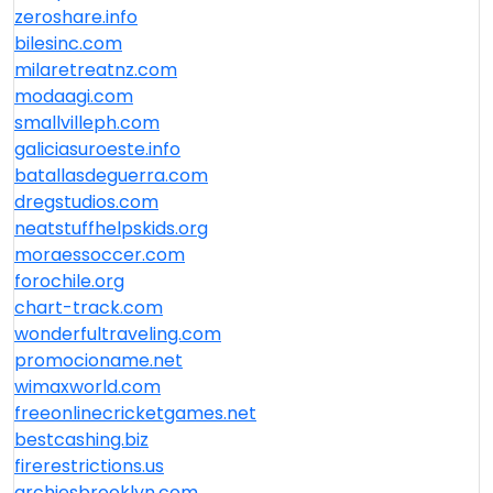
zeroshare.info
bilesinc.com
milaretreatnz.com
modaagi.com
smallvilleph.com
galiciasuroeste.info
batallasdeguerra.com
dregstudios.com
neatstuffhelpskids.org
moraessoccer.com
forochile.org
chart-track.com
wonderfultraveling.com
promocioname.net
wimaxworld.com
freeonlinecricketgames.net
bestcashing.biz
firerestrictions.us
archiesbrooklyn.com