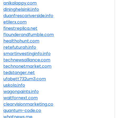
anikalappy.com
dininghelsinki.info
duanfrescariverside.info
etilerx.com
finestreplica.net
flounderandfumble.com
healthohunt.com
retefuturah.info
smartinvestinginfo.info
technewsalliance.com
technonetmarket.com
tedstanger.net
ufabett732um3.com
uskola.info
wagonpaints.info
waitfornext.com
clearvisionmarketing.co
quantum-code.co
whatnews.me