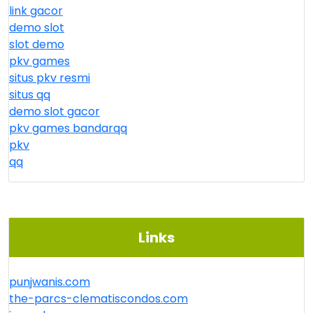
link gacor
demo slot
slot demo
pkv games
situs pkv resmi
situs qq
demo slot gacor
pkv games bandarqq
pkv
qq
Links
punjwanis.com
the-parcs-clematiscondos.com