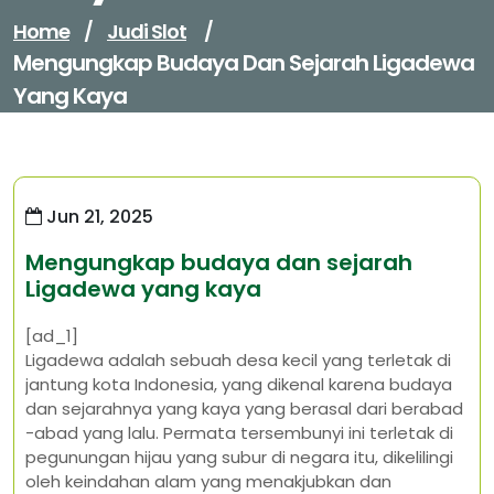
Home
/
Judi Slot
/
Mengungkap Budaya Dan Sejarah Ligadewa
Yang Kaya
Jun 21, 2025
Mengungkap budaya dan sejarah
Ligadewa yang kaya
[ad_1]
Ligadewa adalah sebuah desa kecil yang terletak di
jantung kota Indonesia, yang dikenal karena budaya
dan sejarahnya yang kaya yang berasal dari berabad
-abad yang lalu. Permata tersembunyi ini terletak di
pegunungan hijau yang subur di negara itu, dikelilingi
oleh keindahan alam yang menakjubkan dan