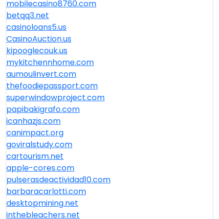
mobilecasino8760.com
betqq3.net
casinoloans5.us
CasinoAuction.us
kipooglecouk.us
mykitchennhome.com
aumoulinvert.com
thefoodiepassport.com
superwindowproject.com
papibakigrafo.com
icanhazjs.com
canimpact.org
goviralstudy.com
cartourism.net
apple-cores.com
pulserasdeactividad10.com
barbaracarlotti.com
desktopmining.net
inthebleachers.net