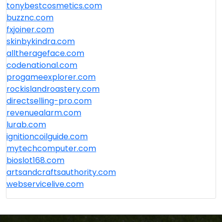
tonybestcosmetics.com
buzznc.com
fxjoiner.com
skinbykindra.com
alltherageface.com
codenational.com
progameexplorer.com
rockislandroastery.com
directselling-pro.com
revenuealarm.com
lurab.com
ignitioncoilguide.com
mytechcomputer.com
bioslot168.com
artsandcraftsauthority.com
webservicelive.com