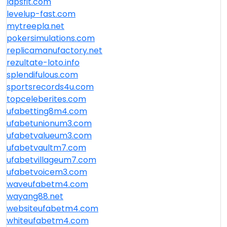
lapsfit.com
levelup-fast.com
mytreepla.net
pokersimulations.com
replicamanufactory.net
rezultate-loto.info
splendifulous.com
sportsrecords4u.com
topceleberites.com
ufabetting8m4.com
ufabetunionum3.com
ufabetvalueum3.com
ufabetvaultm7.com
ufabetvillageum7.com
ufabetvoicem3.com
waveufabetm4.com
wayang88.net
websiteufabetm4.com
whiteufabetm4.com