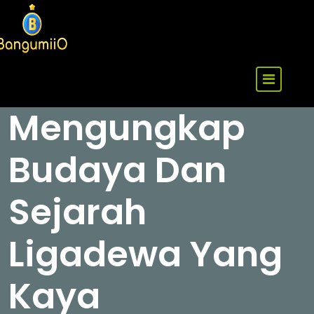
Skip
to
content
Dapatkan maxwin besar hari ini dengan slot gacor 
tinggi tanpa risiko rugi. Slot ini memberikan h
Mengungkap
Budaya Dan
Sejarah
Ligadewa Yang
Kaya