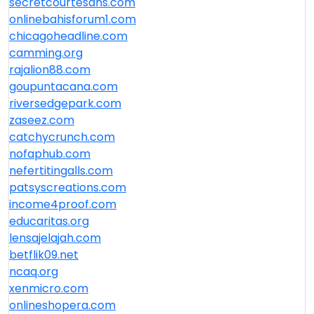
secretcourtesans.com
onlinebahisforum1.com
chicagoheadline.com
camming.org
rajalion88.com
goupuntacana.com
riversedgepark.com
zaseez.com
catchycrunch.com
nofaphub.com
nefertitingalls.com
patsyscreations.com
income4proof.com
educaritas.org
lensajelajah.com
betflik09.net
ncaq.org
xenmicro.com
onlineshopera.com