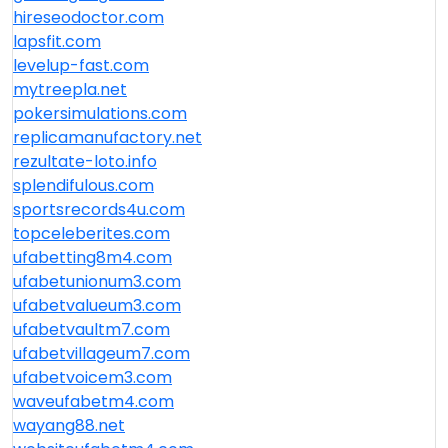
hireseodoctor.com
lapsfit.com
levelup-fast.com
mytreepla.net
pokersimulations.com
replicamanufactory.net
rezultate-loto.info
splendifulous.com
sportsrecords4u.com
topceleberites.com
ufabetting8m4.com
ufabetunionum3.com
ufabetvalueum3.com
ufabetvaultm7.com
ufabetvillageum7.com
ufabetvoicem3.com
waveufabetm4.com
wayang88.net