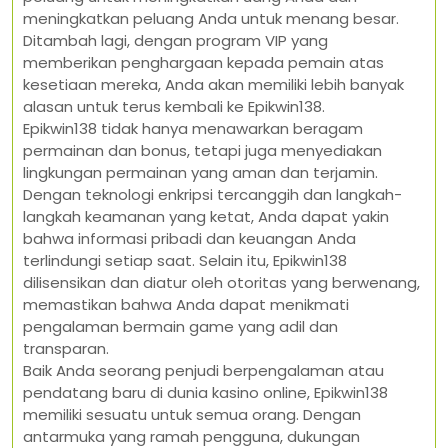
meningkatkan peluang Anda untuk menang besar.
Ditambah lagi, dengan program VIP yang
memberikan penghargaan kepada pemain atas
kesetiaan mereka, Anda akan memiliki lebih banyak
alasan untuk terus kembali ke Epikwin138.
Epikwin138 tidak hanya menawarkan beragam
permainan dan bonus, tetapi juga menyediakan
lingkungan permainan yang aman dan terjamin.
Dengan teknologi enkripsi tercanggih dan langkah-
langkah keamanan yang ketat, Anda dapat yakin
bahwa informasi pribadi dan keuangan Anda
terlindungi setiap saat. Selain itu, Epikwin138
dilisensikan dan diatur oleh otoritas yang berwenang,
memastikan bahwa Anda dapat menikmati
pengalaman bermain game yang adil dan
transparan.
Baik Anda seorang penjudi berpengalaman atau
pendatang baru di dunia kasino online, Epikwin138
memiliki sesuatu untuk semua orang. Dengan
antarmuka yang ramah pengguna, dukungan