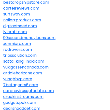
bestdropshipstore.com
cartelreviews.com
surfsway.com
nailartproduct.com
digitactseed.com
lvlcraft.com
90secondmoneyloans.com
xenmicro.com
rodrovers.com
tripssolution.com
satta-king-india.com
yukigassencanada.com
articlehorizone.com
yuqqbbzp.com
7betagents6.com
coronavirusuptodate.com
crackinstreams.com
gadgetspak.com
gearsngadget.com