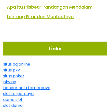
Apa itu Plisbet? Pandangan Mendalam
tentang Fitur dan Manfaatnya
Links
situs qq online
situs pkv
situs poker
pkv qq
bandar bola terpercaya
slot terpercaya
demo slot
slot demo