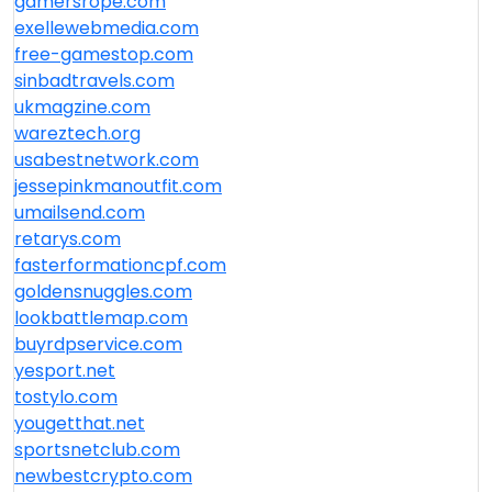
gamersrope.com
exellewebmedia.com
free-gamestop.com
sinbadtravels.com
ukmagzine.com
wareztech.org
usabestnetwork.com
jessepinkmanoutfit.com
umailsend.com
retarys.com
fasterformationcpf.com
goldensnuggles.com
lookbattlemap.com
buyrdpservice.com
yesport.net
tostylo.com
yougetthat.net
sportsnetclub.com
newbestcrypto.com