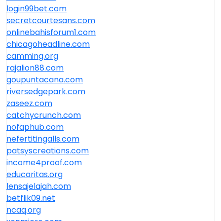
login99bet.com
secretcourtesans.com
onlinebahisforum1.com
chicagoheadline.com
camming.org
rajalion88.com
goupuntacana.com
riversedgepark.com
zaseez.com
catchycrunch.com
nofaphub.com
nefertitingalls.com
patsyscreations.com
income4proof.com
educaritas.org
lensajelajah.com
betflik09.net
ncaq.org