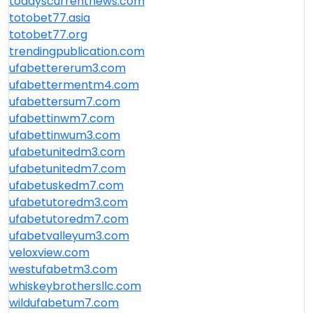
todayscurrentnews.com
totobet77.asia
totobet77.org
trendingpublication.com
ufabettererum3.com
ufabettermentm4.com
ufabettersum7.com
ufabettinwm7.com
ufabettinwum3.com
ufabetunitedm3.com
ufabetunitedm7.com
ufabetuskedm7.com
ufabetutoredm3.com
ufabetutoredm7.com
ufabetvalleyum3.com
veloxview.com
westufabetm3.com
whiskeybrothersllc.com
wildufabetum7.com