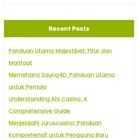
Recent Posts
Panduan Utama Majestibet: Fitur dan
Manfaat
Memahami Saung4D: Panduan Utama
untuk Pemula
Understanding Ahl Casino: A
Comprehensive Guide
Menjelajahi Juruscasino: Panduan
Komprehensif untuk Pengguna Baru