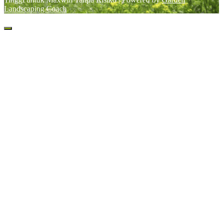
Landscaping Coach