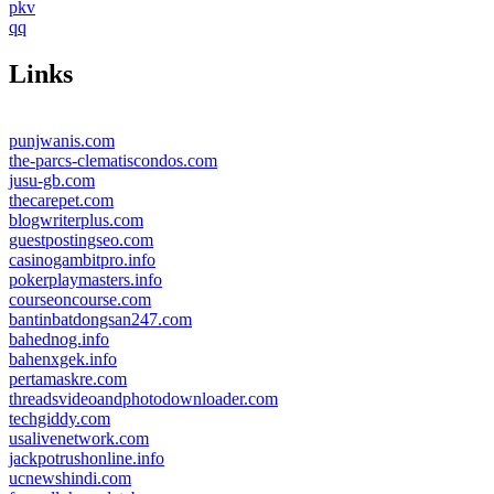
pkv
qq
Links
punjwanis.com
the-parcs-clematiscondos.com
jusu-gb.com
thecarepet.com
blogwriterplus.com
guestpostingseo.com
casinogambitpro.info
pokerplaymasters.info
courseoncourse.com
bantinbatdongsan247.com
bahednog.info
bahenxgek.info
pertamaskre.com
threadsvideoandphotodownloader.com
techgiddy.com
usalivenetwork.com
jackpotrushonline.info
ucnewshindi.com