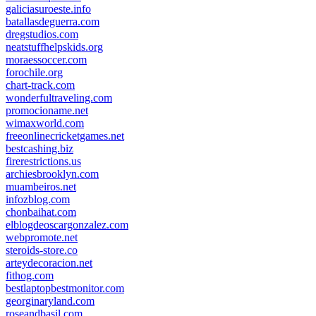
galiciasuroeste.info
batallasdeguerra.com
dregstudios.com
neatstuffhelpskids.org
moraessoccer.com
forochile.org
chart-track.com
wonderfultraveling.com
promocioname.net
wimaxworld.com
freeonlinecricketgames.net
bestcashing.biz
firerestrictions.us
archiesbrooklyn.com
muambeiros.net
infozblog.com
chonbaihat.com
elblogdeoscargonzalez.com
webpromote.net
steroids-store.co
arteydecoracion.net
fithog.com
bestlaptopbestmonitor.com
georginaryland.com
roseandbasil.com