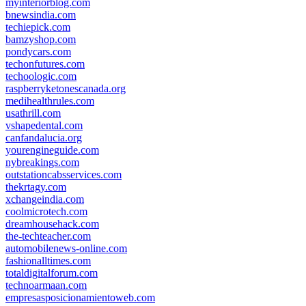
myinteriorblog.com
bnewsindia.com
techiepick.com
bamzyshop.com
pondycars.com
techonfutures.com
techoologic.com
raspberryketonescanada.org
medihealthrules.com
usathrill.com
vshapedental.com
canfandalucia.org
yourengineguide.com
nybreakings.com
outstationcabsservices.com
thekrtagy.com
xchangeindia.com
coolmicrotech.com
dreamhousehack.com
the-techteacher.com
automobilenews-online.com
fashionalltimes.com
totaldigitalforum.com
technoarmaan.com
empresasposicionamientoweb.com