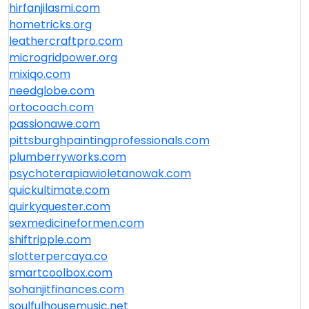
hirfanjilasmi.com
hometricks.org
leathercraftpro.com
microgridpower.org
mixiqo.com
needglobe.com
ortocoach.com
passionawe.com
pittsburghpaintingprofessionals.com
plumberryworks.com
psychoterapiawioletanowak.com
quickultimate.com
quirkyquester.com
sexmedicineformen.com
shiftripple.com
slotterpercaya.co
smartcoolbox.com
sohanjitfinances.com
soulfulhousemusic.net