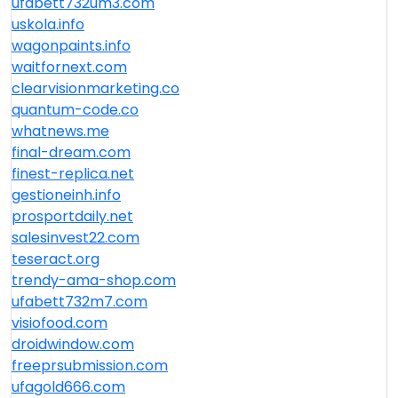
ufabett732um3.com
uskola.info
wagonpaints.info
waitfornext.com
clearvisionmarketing.co
quantum-code.co
whatnews.me
final-dream.com
finest-replica.net
gestioneinh.info
prosportdaily.net
salesinvest22.com
teseract.org
trendy-ama-shop.com
ufabett732m7.com
visiofood.com
droidwindow.com
freeprsubmission.com
ufagold666.com