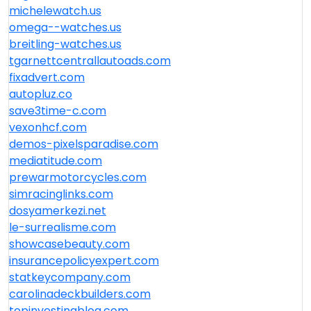
michelewatch.us
omega--watches.us
breitling-watches.us
tgarnettcentrallautoads.com
fixadvert.com
autopluz.co
save3time-c.com
vexonhcf.com
demos-pixelsparadise.com
mediatitude.com
prewarmotorcycles.com
simracinglinks.com
dosyamerkezi.net
le-surrealisme.com
showcasebeauty.com
insurancepolicyexpert.com
statkeycompany.com
carolinadeckbuilders.com
topinvestingblog.com