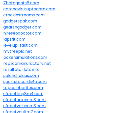
7betagents6.com
coronavirusuptodate.com
crackinstreams.com
gadgetspak.com
gearsngadget.com
hireseodoctor.com
lapsfit.com
levelup-fast.com
mytreepla.net
pokersimulations.com
replicamanufactory.net
rezultate-loto.info
splendifulous.com
sportsrecords4u.com
topceleberites.com
ufabetting8m4.com
ufabetunionum3.com
ufabetvalueum3.com
ufabetvaultm7.com