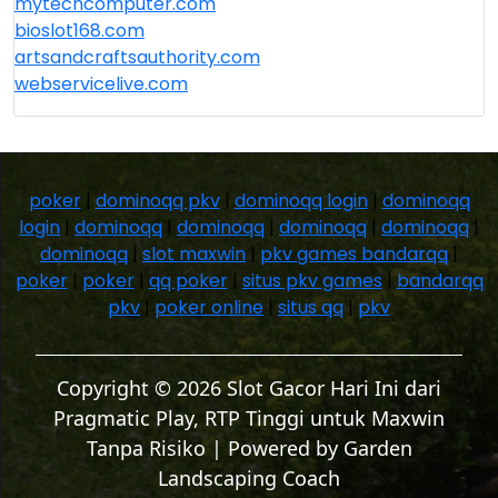
mytechcomputer.com
bioslot168.com
artsandcraftsauthority.com
webservicelive.com
poker
|
dominoqq pkv
|
dominoqq login
|
dominoqq
login
|
dominoqq
|
dominoqq
|
dominoqq
|
dominoqq
|
dominoqq
|
slot maxwin
|
pkv games bandarqq
|
poker
|
poker
|
qq poker
|
situs pkv games
|
bandarqq
pkv
|
poker online
|
situs qq
|
pkv
Copyright © 2026 Slot Gacor Hari Ini dari
Pragmatic Play, RTP Tinggi untuk Maxwin
Tanpa Risiko | Powered by
Garden
Landscaping Coach