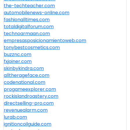
the-techteacher.com
automobilenews-online.com
fashionalltimes.com
totaldigitalforum.com
technoarmaan.com
empresasposicionamientoweb.com
tonybestcosmetics.com
buzznc.com
fxjoiner.com
skinbykindra.com
alltherageface.com
codenational.com
progameexplorer.com
rockislandroastery.com
directselling-pro.com
revenuealarm.com
lurab.com
ignitioncoilguide.com