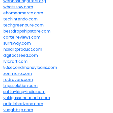
webhostingoffers.org
whatszow.com
ehomeamerca.com
techintendo.com
techgreenpure.com
bestdropshipstore.com
cartelreviews.com
surfsway.com
nailartproduct.com
digitactseed.com
lvlcraft.com
90secondmoneyloans.com
xenmicro.com
rodrovers.com
tripssolution.com
satta-king-india.com
yukigassencanada.com
articlehorizone.com
yuqqbbzp.com