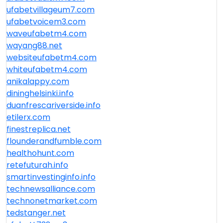
ufabetvillageum7.com
ufabetvoicem3.com
waveufabetm4.com
wayang88.net
websiteufabetm4.com
whiteufabetm4.com
anikalappy.com
dininghelsinki.info
duanfrescariverside.info
etilerx.com
finestreplica.net
flounderandfumble.com
healthohunt.com
retefuturah.info
smartinvestinginfo.info
technewsalliance.com
technonetmarket.com
tedstanger.net