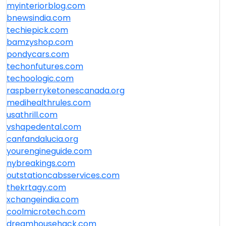
myinteriorblog.com
bnewsindia.com
techiepick.com
bamzyshop.com
pondycars.com
techonfutures.com
techoologic.com
raspberryketonescanada.org
medihealthrules.com
usathrill.com
vshapedental.com
canfandalucia.org
yourengineguide.com
nybreakings.com
outstationcabsservices.com
thekrtagy.com
xchangeindia.com
coolmicrotech.com
dreamhousehack.com