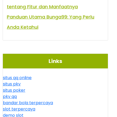
tentang Fitur dan Manfaatnya
Panduan Utama Bunga99: Yang Perlu
Anda Ketahui
Links
situs qq online
situs pkv
situs poker
pkv qq
bandar bola terpercaya
slot terpercaya
demo slot