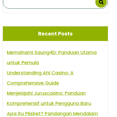
Recent Posts
Memahami Saung4D: Panduan Utama
untuk Pemula
Understanding Ahl Casino: A
Comprehensive Guide
Menjelajahi Juruscasino: Panduan
Komprehensif untuk Pengguna Baru
Apa itu Plisbet? Pandangan Mendalam