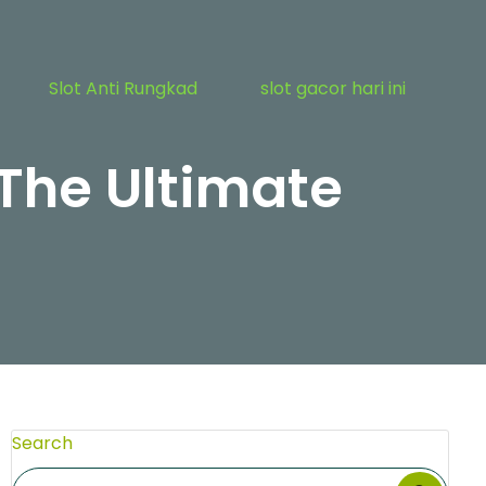
Slot Anti Rungkad
slot gacor hari ini
 The Ultimate
Search