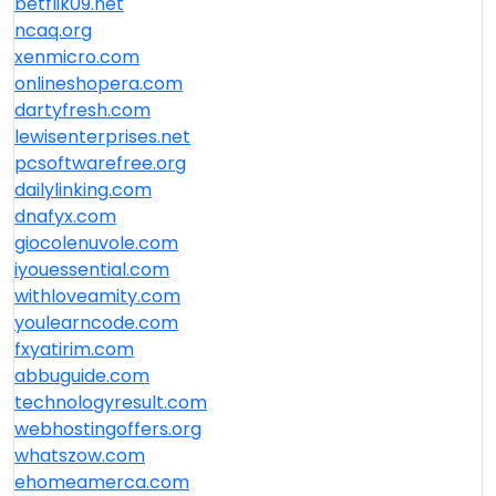
betflik09.net
ncaq.org
xenmicro.com
onlineshopera.com
dartyfresh.com
lewisenterprises.net
pcsoftwarefree.org
dailylinking.com
dnafyx.com
giocolenuvole.com
iyouessential.com
withloveamity.com
youlearncode.com
fxyatirim.com
abbuguide.com
technologyresult.com
webhostingoffers.org
whatszow.com
ehomeamerca.com