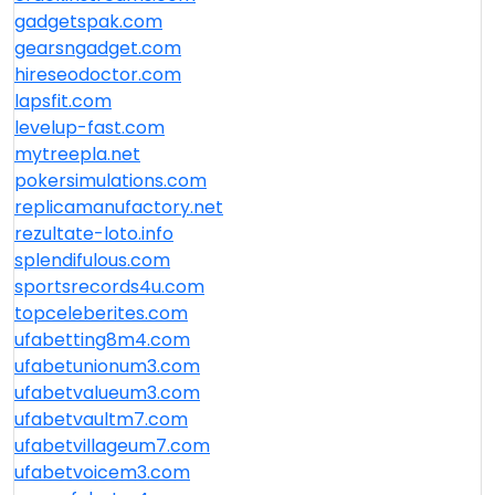
gadgetspak.com
gearsngadget.com
hireseodoctor.com
lapsfit.com
levelup-fast.com
mytreepla.net
pokersimulations.com
replicamanufactory.net
rezultate-loto.info
splendifulous.com
sportsrecords4u.com
topceleberites.com
ufabetting8m4.com
ufabetunionum3.com
ufabetvalueum3.com
ufabetvaultm7.com
ufabetvillageum7.com
ufabetvoicem3.com