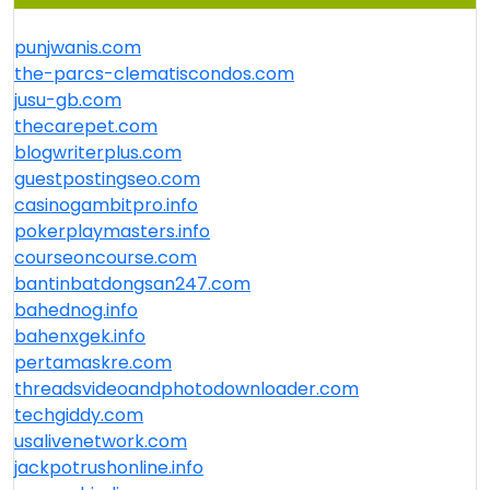
punjwanis.com
the-parcs-clematiscondos.com
jusu-gb.com
thecarepet.com
blogwriterplus.com
guestpostingseo.com
casinogambitpro.info
pokerplaymasters.info
courseoncourse.com
bantinbatdongsan247.com
bahednog.info
bahenxgek.info
pertamaskre.com
threadsvideoandphotodownloader.com
techgiddy.com
usalivenetwork.com
jackpotrushonline.info