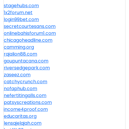
stagehubs.com
1x2forum.net
login99bet.com
secretcourtesans.com
onlinebahisforum1.com
chicagoheadline.com
camming.org
rajalion88.com
goupuntacana.com
riversedgepark.com
zaseez.com
catchycrunch.com
nofaphub.com
nefertitingalls.com
patsyscreations.com
income4proof.com
educaritas.org
lensajelajah.com