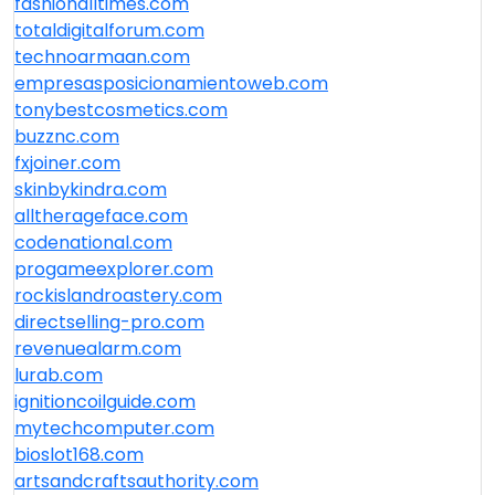
fashionalltimes.com
totaldigitalforum.com
technoarmaan.com
empresasposicionamientoweb.com
tonybestcosmetics.com
buzznc.com
fxjoiner.com
skinbykindra.com
alltherageface.com
codenational.com
progameexplorer.com
rockislandroastery.com
directselling-pro.com
revenuealarm.com
lurab.com
ignitioncoilguide.com
mytechcomputer.com
bioslot168.com
artsandcraftsauthority.com