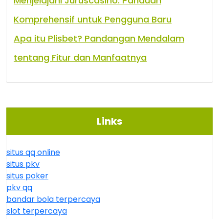
Menjelajahi Juruscasino: Panduan
Komprehensif untuk Pengguna Baru
Apa itu Plisbet? Pandangan Mendalam
tentang Fitur dan Manfaatnya
Links
situs qq online
situs pkv
situs poker
pkv qq
bandar bola terpercaya
slot terpercaya