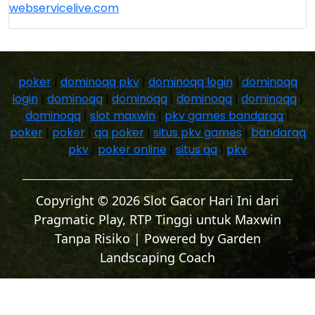
webservicelive.com
poker
|
dominoqq pkv
|
dominoqq login
|
dominoqq
login
|
dominoqq
|
dominoqq
|
dominoqq
|
dominoqq
|
dominoqq
|
slot maxwin
|
pkv games bandarqq
|
poker
|
poker
|
qq poker
|
situs pkv games
|
bandarqq
pkv
|
poker online
|
situs qq
|
pkv
Copyright © 2026 Slot Gacor Hari Ini dari
Pragmatic Play, RTP Tinggi untuk Maxwin
Tanpa Risiko | Powered by
Garden
Landscaping Coach