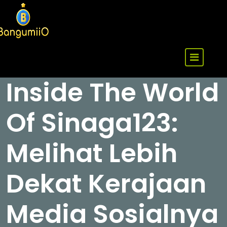
Skip
to
content
Dapatkan maxwin besar hari ini dengan slot gacor 
tinggi tanpa risiko rugi. Slot ini memberikan h
Inside The World
Of Sinaga123:
Melihat Lebih
Dekat Kerajaan
Media Sosialnya