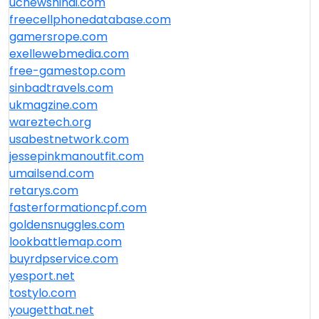
ucnewshindi.com
freecellphonedatabase.com
gamersrope.com
exellewebmedia.com
free-gamestop.com
sinbadtravels.com
ukmagzine.com
wareztech.org
usabestnetwork.com
jessepinkmanoutfit.com
umailsend.com
retarys.com
fasterformationcpf.com
goldensnuggles.com
lookbattlemap.com
buyrdpservice.com
yesport.net
tostylo.com
yougetthat.net