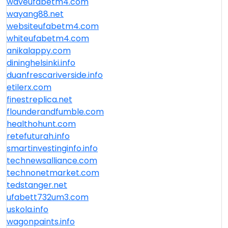
waveufabetm4.com
wayang88.net
websiteufabetm4.com
whiteufabetm4.com
anikalappy.com
dininghelsinki.info
duanfrescariverside.info
etilerx.com
finestreplica.net
flounderandfumble.com
healthohunt.com
retefuturah.info
smartinvestinginfo.info
technewsalliance.com
technonetmarket.com
tedstanger.net
ufabett732um3.com
uskola.info
wagonpaints.info