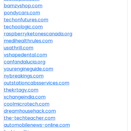
bamzyshop.com
pondycars.com
techonfutures.com
techoologic.com
raspberryketonescanada.org
medihealthrules.com
usathrill.com
vshapedental.com
canfandalucia.org
yourengineguide.com
nybreakings.com
outstationcabsservices.com
thekrtagy.com
xchangeindia.com
coolmicrotech.com
dreamhousehack.com
the-techteacher.com
automobilenews-online.com