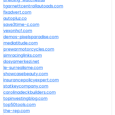
tgarnettcentrallautoads.com
fixadvert.com
autopluz.co
save3time-c.com
vexonhcf.com
demos-pixelsparadise.com
mediatitude.com
prewarmotorcycles.com
simracinglinks.com
dosyamerkezi.net
le-surrealisme.com
showcasebeauty.com
insurancepolicyexpert.com
statkeycompany.com
carolinadeckbuilders.com
topinvestingblog.com
top50tools.com
the-rep.com