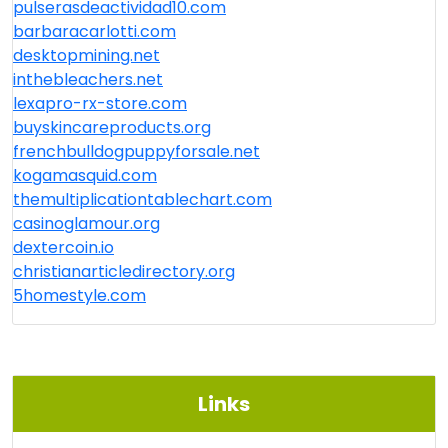
pulserasdeactividad10.com
barbaracarlotti.com
desktopmining.net
inthebleachers.net
lexapro-rx-store.com
buyskincareproducts.org
frenchbulldogpuppyforsale.net
kogamasquid.com
themultiplicationtablechart.com
casinoglamour.org
dextercoin.io
christianarticledirectory.org
5homestyle.com
Links