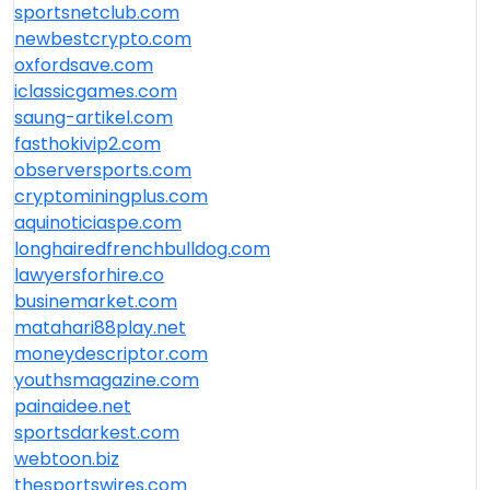
sportsnetclub.com
newbestcrypto.com
oxfordsave.com
iclassicgames.com
saung-artikel.com
fasthokivip2.com
observersports.com
cryptominingplus.com
aquinoticiaspe.com
longhairedfrenchbulldog.com
lawyersforhire.co
businemarket.com
matahari88play.net
moneydescriptor.com
youthsmagazine.com
painaidee.net
sportsdarkest.com
webtoon.biz
thesportswires.com