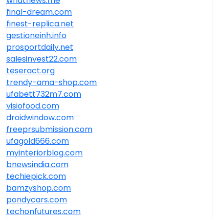
whatnews.me
final-dream.com
finest-replica.net
gestioneinh.info
prosportdaily.net
salesinvest22.com
teseract.org
trendy-ama-shop.com
ufabett732m7.com
visiofood.com
droidwindow.com
freeprsubmission.com
ufagold666.com
myinteriorblog.com
bnewsindia.com
techiepick.com
bamzyshop.com
pondycars.com
techonfutures.com