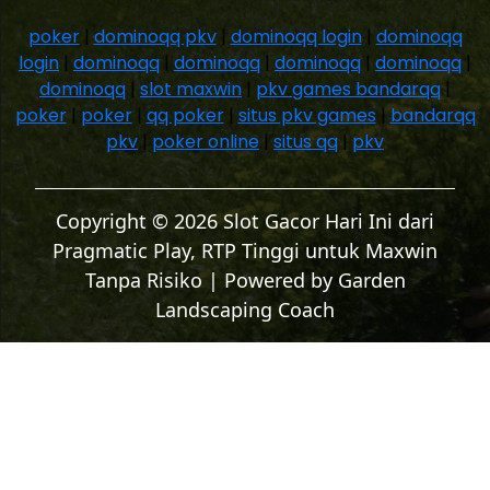
poker
|
dominoqq pkv
|
dominoqq login
|
dominoqq
login
|
dominoqq
|
dominoqq
|
dominoqq
|
dominoqq
|
dominoqq
|
slot maxwin
|
pkv games bandarqq
|
poker
|
poker
|
qq poker
|
situs pkv games
|
bandarqq
pkv
|
poker online
|
situs qq
|
pkv
Copyright © 2026 Slot Gacor Hari Ini dari
Pragmatic Play, RTP Tinggi untuk Maxwin
Tanpa Risiko | Powered by
Garden
Landscaping Coach