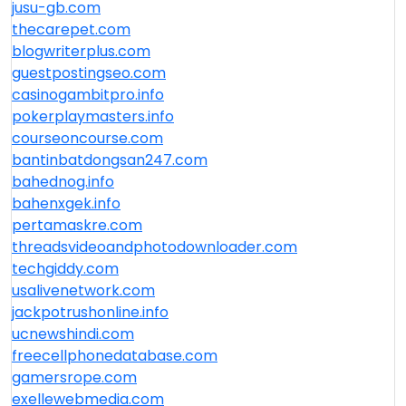
jusu-gb.com
thecarepet.com
blogwriterplus.com
guestpostingseo.com
casinogambitpro.info
pokerplaymasters.info
courseoncourse.com
bantinbatdongsan247.com
bahednog.info
bahenxgek.info
pertamaskre.com
threadsvideoandphotodownloader.com
techgiddy.com
usalivenetwork.com
jackpotrushonline.info
ucnewshindi.com
freecellphonedatabase.com
gamersrope.com
exellewebmedia.com