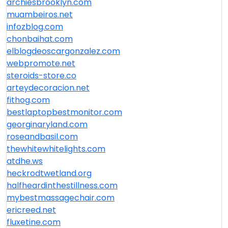
archiesbrooklyn.com
muambeiros.net
infozblog.com
chonbaihat.com
elblogdeoscargonzalez.com
webpromote.net
steroids-store.co
arteydecoracion.net
fithog.com
bestlaptopbestmonitor.com
georginaryland.com
roseandbasil.com
thewhitewhitelights.com
atdhe.ws
heckrodtwetland.org
halfheardinthestillness.com
mybestmassagechair.com
ericreed.net
fluxetine.com