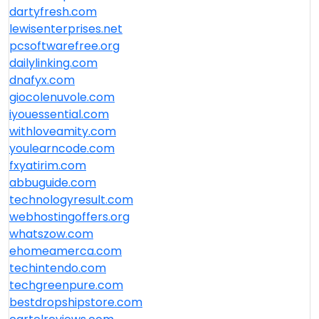
dartyfresh.com
lewisenterprises.net
pcsoftwarefree.org
dailylinking.com
dnafyx.com
giocolenuvole.com
iyouessential.com
withloveamity.com
youlearncode.com
fxyatirim.com
abbuguide.com
technologyresult.com
webhostingoffers.org
whatszow.com
ehomeamerca.com
techintendo.com
techgreenpure.com
bestdropshipstore.com