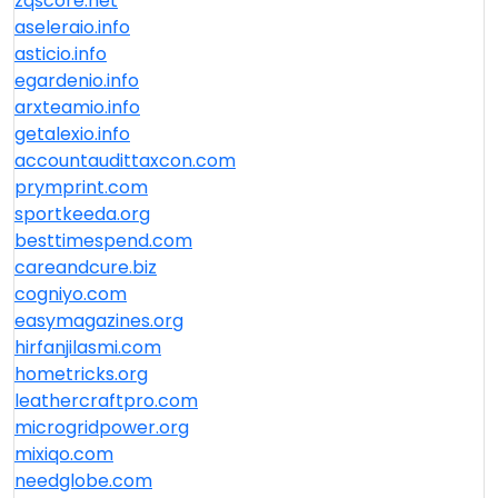
zqscore.net
aseleraio.info
asticio.info
egardenio.info
arxteamio.info
getalexio.info
accountaudittaxcon.com
prymprint.com
sportkeeda.org
besttimespend.com
careandcure.biz
cogniyo.com
easymagazines.org
hirfanjilasmi.com
hometricks.org
leathercraftpro.com
microgridpower.org
mixiqo.com
needglobe.com