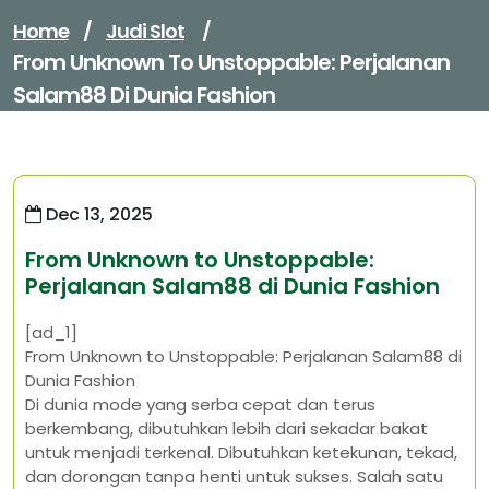
Home
/
Judi Slot
/
From Unknown To Unstoppable: Perjalanan
Salam88 Di Dunia Fashion
Dec 13, 2025
From Unknown to Unstoppable:
Perjalanan Salam88 di Dunia Fashion
[ad_1]
From Unknown to Unstoppable: Perjalanan Salam88 di
Dunia Fashion
Di dunia mode yang serba cepat dan terus
berkembang, dibutuhkan lebih dari sekadar bakat
untuk menjadi terkenal. Dibutuhkan ketekunan, tekad,
dan dorongan tanpa henti untuk sukses. Salah satu