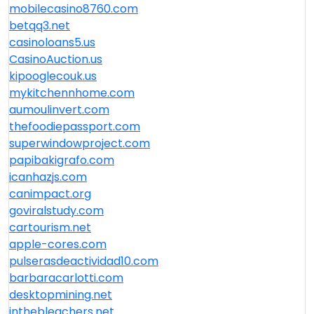
mobilecasino8760.com
betqq3.net
casinoloans5.us
CasinoAuction.us
kipooglecouk.us
mykitchennhome.com
aumoulinvert.com
thefoodiepassport.com
superwindowproject.com
papibakigrafo.com
icanhazjs.com
canimpact.org
goviralstudy.com
cartourism.net
apple-cores.com
pulserasdeactividad10.com
barbaracarlotti.com
desktopmining.net
inthebleachers.net