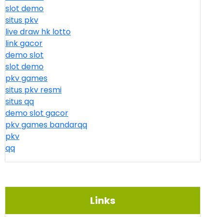
slot demo
situs pkv
live draw hk lotto
link gacor
demo slot
slot demo
pkv games
situs pkv resmi
situs qq
demo slot gacor
pkv games bandarqq
pkv
qq
Links