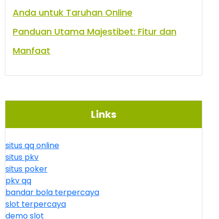
Anda untuk Taruhan Online
Panduan Utama Majestibet: Fitur dan
Manfaat
Links
situs qq online
situs pkv
situs poker
pkv qq
bandar bola terpercaya
slot terpercaya
demo slot