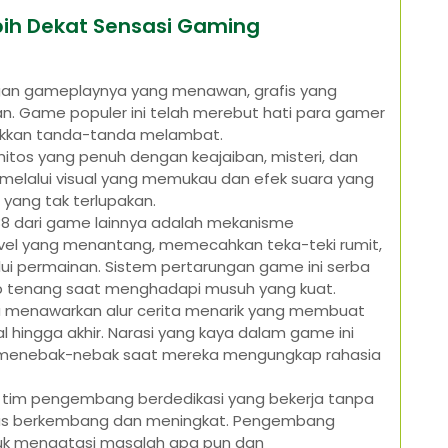
ebih Dekat Sensasi Gaming
Search
gan gameplaynya yang menawan, grafis yang
. Game populer ini telah merebut hati para gamer
jukkan tanda-tanda melambat.
mitos yang penuh dengan keajaiban, misteri, dan
 melalui visual yang memukau dan efek suara yang
yang tak terlupakan.
88 dari game lainnya adalah mekanisme
evel yang menantang, memecahkan teka-teki rumit,
i permainan. Sistem pertarungan game ini serba
 tenang saat menghadapi musuh yang kuat.
a menawarkan alur cerita menarik yang membuat
l hingga akhir. Narasi yang kaya dalam game ini
us menebak-nebak saat mereka mengungkap rahasia
n tim pengembang berdedikasi yang bekerja tanpa
erus berkembang dan meningkat. Pengembang
tuk mengatasi masalah apa pun dan