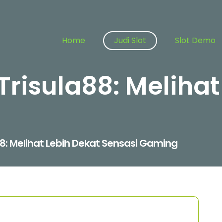
Home
Judi Slot
Slot Demo
r Pragmatic Play ber-RTP
 yang optimal.
Trisula88: Melihat
88: Melihat Lebih Dekat Sensasi Gaming