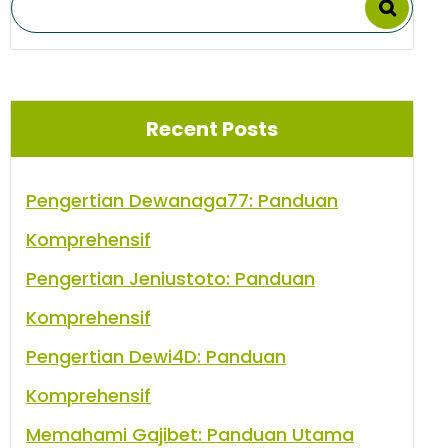
Recent Posts
Pengertian Dewanaga77: Panduan
Komprehensif
Pengertian Jeniustoto: Panduan
Komprehensif
Pengertian Dewi4D: Panduan
Komprehensif
Memahami Gajibet: Panduan Utama