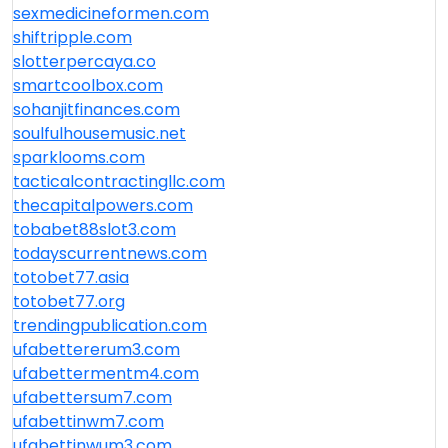
sexmedicineformen.com
shiftripple.com
slotterpercaya.co
smartcoolbox.com
sohanjitfinances.com
soulfulhousemusic.net
sparklooms.com
tacticalcontractingllc.com
thecapitalpowers.com
tobabet88slot3.com
todayscurrentnews.com
totobet77.asia
totobet77.org
trendingpublication.com
ufabettererum3.com
ufabettermentm4.com
ufabettersum7.com
ufabettinwm7.com
ufabettinwum3.com