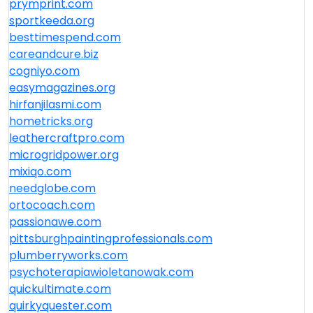
prymprint.com
sportkeeda.org
besttimespend.com
careandcure.biz
cogniyo.com
easymagazines.org
hirfanjilasmi.com
hometricks.org
leathercraftpro.com
microgridpower.org
mixiqo.com
needglobe.com
ortocoach.com
passionawe.com
pittsburghpaintingprofessionals.com
plumberryworks.com
psychoterapiawioletanowak.com
quickultimate.com
quirkyquester.com