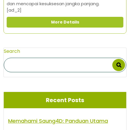
dan mencapai kesuksesan jangka panjang.
[ad_2]
More Details
Search
Recent Posts
Memahami Saung4D: Panduan Utama