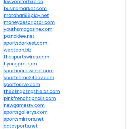
lawyersforhire.co
businemarket.com
matahari88play.net
moneydescriptor.com
youthsmagazine.com
painaidee.net
sportsdarkest.com
webtoon.biz
thesportswires.com
hyungpro.com
sportingnewsnet.com
sportstime24day.com
sporteslive.com
theblingblingshields.com
pinkfrenchtipnails.com
newgamestv.com
sportsgallerys.com
sportsmirrors.net
datasports.net