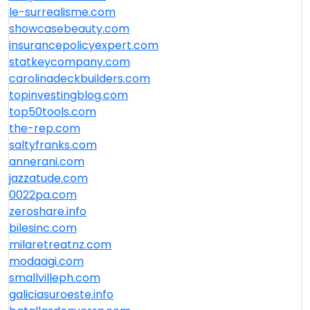
le-surrealisme.com
showcasebeauty.com
insurancepolicyexpert.com
statkeycompany.com
carolinadeckbuilders.com
topinvestingblog.com
top50tools.com
the-rep.com
saltyfranks.com
annerani.com
jazzatude.com
0022pa.com
zeroshare.info
bilesinc.com
milaretreatnz.com
modaagi.com
smallvilleph.com
galiciasuroeste.info