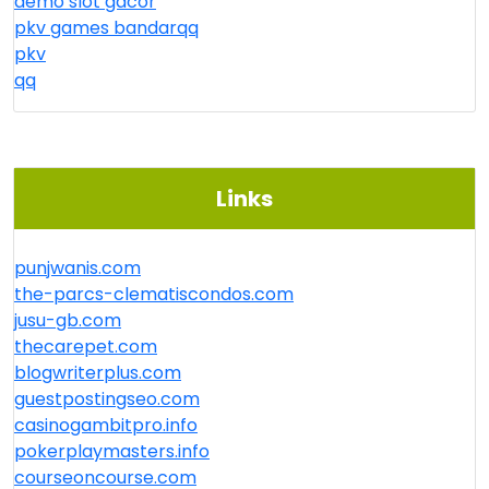
demo slot gacor
pkv games bandarqq
pkv
qq
Links
punjwanis.com
the-parcs-clematiscondos.com
jusu-gb.com
thecarepet.com
blogwriterplus.com
guestpostingseo.com
casinogambitpro.info
pokerplaymasters.info
courseoncourse.com