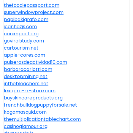
thefoodiepassport.com
superwindowproject.com
papibakigrafo.com
icanhazjs.com
canimpact.org
goviralstudy.com
cartourism.net
apple-cores.com
pulserasdeactividad10.com
barbaracarlotti.com
desktopmining.net
inthebleachers.net
lexapro-rx-store.com
buyskincareproducts.org
frenchbulldogpuppyforsale.net
kogamasquid.com
themultiplicationtablechart.com
casinoglamour.org