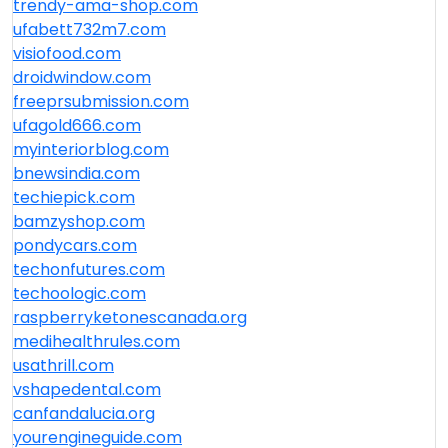
trendy-ama-shop.com
ufabett732m7.com
visiofood.com
droidwindow.com
freeprsubmission.com
ufagold666.com
myinteriorblog.com
bnewsindia.com
techiepick.com
bamzyshop.com
pondycars.com
techonfutures.com
techoologic.com
raspberryketonescanada.org
medihealthrules.com
usathrill.com
vshapedental.com
canfandalucia.org
yourengineguide.com