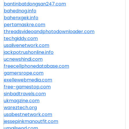
bantinbatdongsan247.com
bahednog.info
bahenxgek.info
pertamaskre.com
threadsvideoandphotodownloader.com
techgiddy.com
usalivenetwork.com
jackpotrushonline.info
ucnewshindi.com
freecellphonedatabase.com
gamersrope.com
exellewebmedia.com
free-gamestop.com
sinbadtravels.com
ukmagzine.com
wareztech.org
usabestnetwork.com
jessepinkmanoutfit.com
umailsend.com