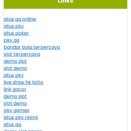
Links
situs qq online
situs pkv
situs poker
pkv qq
bandar bola terpercaya
slot terpercaya
demo slot
slot demo
situs pkv
live draw hk lotto
link gacor
demo slot
slot demo
pkv games
situs pkv resmi
situs qq