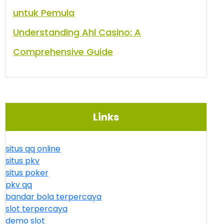
untuk Pemula
Understanding Ahl Casino: A
Comprehensive Guide
Links
situs qq online
situs pkv
situs poker
pkv qq
bandar bola terpercaya
slot terpercaya
demo slot