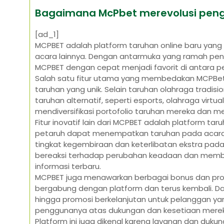
Bagaimana McPbet merevolusi peng
[ad_1]
MCPBET adalah platform taruhan online baru yang
acara lainnya. Dengan antarmuka yang ramah penggu
MCPBET dengan cepat menjadi favorit di antara pe
Salah satu fitur utama yang membedakan MCPBet d
taruhan yang unik. Selain taruhan olahraga tradis
taruhan alternatif, seperti esports, olahraga virtu
mendiversifikasi portofolio taruhan mereka dan m
Fitur inovatif lain dari MCPBET adalah platform t
petaruh dapat menempatkan taruhan pada acara s
tingkat kegembiraan dan keterlibatan ekstra pad
bereaksi terhadap perubahan keadaan dan membu
informasi terbaru.
MCPBET juga menawarkan berbagai bonus dan prom
bergabung dengan platform dan terus kembali. D
hingga promosi berkelanjutan untuk pelanggan y
penggunanya atas dukungan dan kesetiaan mereka
Platform ini juga dikenal karena layanan dan duk