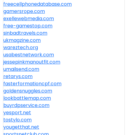
freecellphonedatabase.com
gamersrope.com
exellewebmedia.com
free-gamestop.com
sinbadtravels.com
ukmagzine.com
wareztech.org
usabestnetwork.com
jessepinkmanoutfit.com
umailsend.com
retarys.com
fasterformationcpf.com
goldensnuggles.com
lookbattlemap.com
buyrdpservice.com
yesport.net
tostylo.com
yougetthat.net
sportsnetclub.com