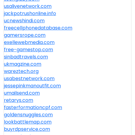
usalivenetwork.com
jackpotrushonline.info
ucnewshindi.com
freecellphonedatabase.com
gamersrope.com
exellewebmedia.com
free-gamestop.com
sinbadtravels.com
ukmagzine.com
wareztech.org
usabestnetwork.com
jessepinkmanoutfit.com
umailsend.com
retarys.com
fasterformationcpf.com
goldensnuggles.com
lookbattlemap.com
buyrdpservice.com