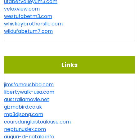
ufabetvalleyum3.com
veloxview.com
westufabetm3.com
whiskeybrothersllc.com
wildufabetum7.com
Links
jimsfamousbbq.com
libertywalk-usa.com
australiamovie.net
gizmobird.co.uk
mp3djsong.com
coursdanglaistoulouse.com
neptunuslex.com
auguri-di-natale.info