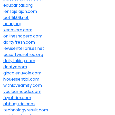
educaritas.org
lensajelajah.com
betflik09.net
ncaq.org
xenmicro.com
onlineshopera.com
dartyfresh.com
lewisenterprises.net
pcsoftwarefree.org
dailylinking.com
dnafyx.com
giocolenuvole.com
iyouessential.com
withloveamity.com
youlearncode.com
fxyatirim.com
abbuguide.com
technologyresult.com