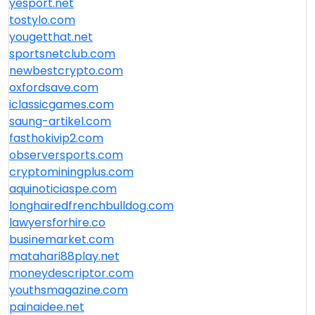
yesport.net
tostylo.com
yougetthat.net
sportsnetclub.com
newbestcrypto.com
oxfordsave.com
iclassicgames.com
saung-artikel.com
fasthokivip2.com
observersports.com
cryptominingplus.com
aquinoticiaspe.com
longhairedfrenchbulldog.com
lawyersforhire.co
businemarket.com
matahari88play.net
moneydescriptor.com
youthsmagazine.com
painaidee.net