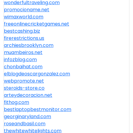
wonderfultraveling.com
promocioname.net
wimaxworld.com
freeonlinecricketgames.net
bestcashing.biz
firerestrictions.us
archiesbrooklyn.com
muambeiros.net
infozblog.com
chonbaihat.com
elblogdeoscargonzalez.com
webpromote.net
steroids-store.co
arteydecoracion.net
fithog.com
bestlaptopbestmonitor.com
georginaryland.com
roseandbasil.com
thewhitewhitelights.com