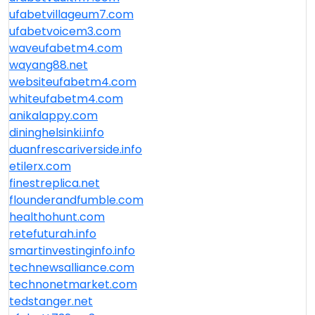
ufabetvillageum7.com
ufabetvoicem3.com
waveufabetm4.com
wayang88.net
websiteufabetm4.com
whiteufabetm4.com
anikalappy.com
dininghelsinki.info
duanfrescariverside.info
etilerx.com
finestreplica.net
flounderandfumble.com
healthohunt.com
retefuturah.info
smartinvestinginfo.info
technewsalliance.com
technonetmarket.com
tedstanger.net