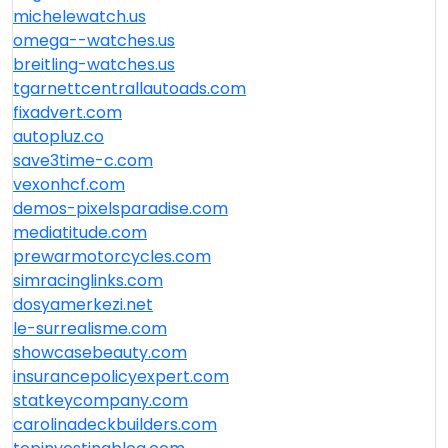
michelewatch.us
omega--watches.us
breitling-watches.us
tgarnettcentrallautoads.com
fixadvert.com
autopluz.co
save3time-c.com
vexonhcf.com
demos-pixelsparadise.com
mediatitude.com
prewarmotorcycles.com
simracinglinks.com
dosyamerkezi.net
le-surrealisme.com
showcasebeauty.com
insurancepolicyexpert.com
statkeycompany.com
carolinadeckbuilders.com