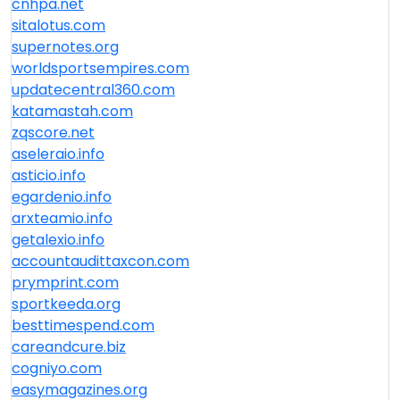
cnhpa.net
sitalotus.com
supernotes.org
worldsportsempires.com
updatecentral360.com
katamastah.com
zqscore.net
aseleraio.info
asticio.info
egardenio.info
arxteamio.info
getalexio.info
accountaudittaxcon.com
prymprint.com
sportkeeda.org
besttimespend.com
careandcure.biz
cogniyo.com
easymagazines.org